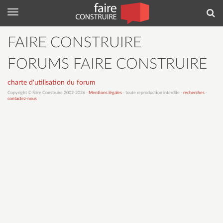
Menu
Rec
FAIRE CONSTRUIRE
FORUMS FAIRE CONSTRUIRE
charte d'utilisation du forum
Copyright © Faire Construire 2002-2026 -
Mentions légales
- toute reproduction interdite -
recherches
-
contactez-nous