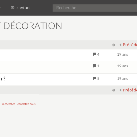
e
contact
T DÉCORATION
Précéd
4
19 ans
1
19 ans
n ?
5
19 ans
Précéd
 -
recherches
-
contactez-nous