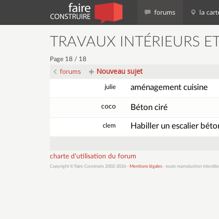
forums
la cart
TRAVAUX INTÉRIEURS E
Page 18 / 18
Nouveau sujet
forums
aménagement cuisine
julie
coco
Béton ciré
Habiller un escalier béto
clem
charte d'utilisation du forum
Copyright © Faire Construire 2002-2026 -
Mentions légales
- toute reproduction interdite