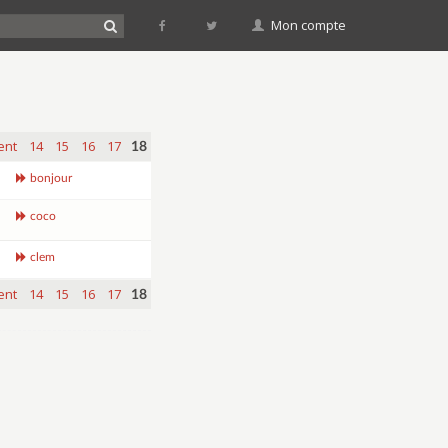
Mon compte
ent
14
15
16
17
18
bonjour
coco
clem
ent
14
15
16
17
18