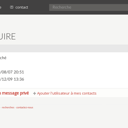
e
contact
UIRE
ché
/08/07 20:51
/12/09 13:36
 message privé
Ajouter l'utilisateur à mes contacts
 -
recherches
-
contactez-nous