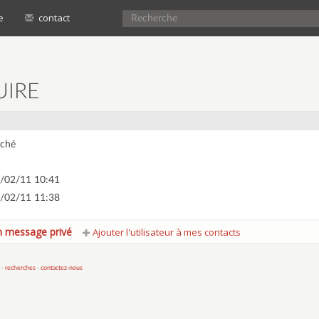
e
contact
UIRE
ché
/02/11 10:41
/02/11 11:38
 message privé
Ajouter l'utilisateur à mes contacts
 -
recherches
-
contactez-nous