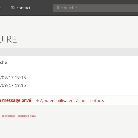
e
contact
UIRE
ché
/09/17 19:15
/09/17 19:15
 message privé
Ajouter l'utilisateur à mes contacts
 -
recherches
-
contactez-nous