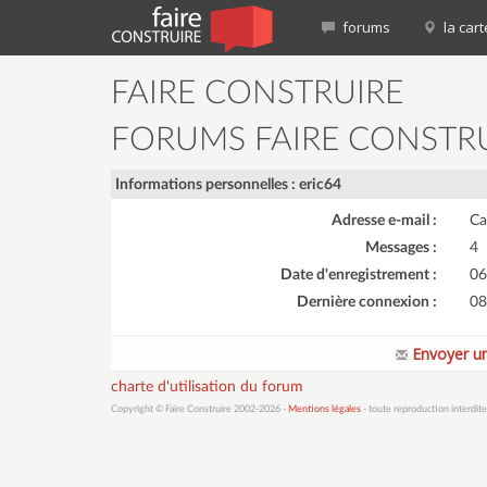
forums
la cart
FAIRE CONSTRUIRE
FORUMS FAIRE CONSTR
Informations personnelles : eric64
Adresse e-mail :
Ca
Messages :
4
Date d'enregistrement :
06
Dernière connexion :
08
Envoyer un
charte d'utilisation du forum
Copyright © Faire Construire 2002-2026 -
Mentions légales
- toute reproduction interdite