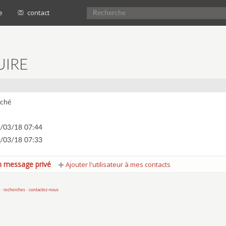
e
contact
UIRE
ché
/03/18 07:44
/03/18 07:33
 message privé
Ajouter l'utilisateur à mes contacts
 -
recherches
-
contactez-nous