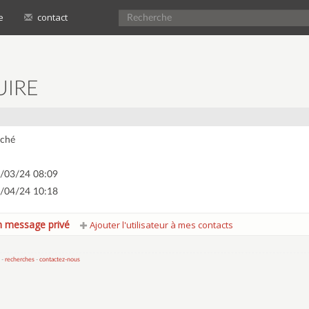
e
contact
UIRE
ché
/03/24 08:09
/04/24 10:18
 message privé
Ajouter l'utilisateur à mes contacts
 -
recherches
-
contactez-nous