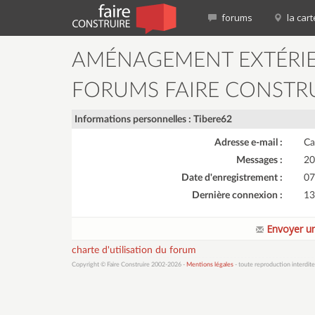
forums
la cart
AMÉNAGEMENT EXTÉRI
FORUMS FAIRE CONSTR
Informations personnelles : Tibere62
Adresse e-mail :
Ca
Messages :
20
Date d'enregistrement :
07
Dernière connexion :
13
Envoyer un
charte d'utilisation du forum
Copyright © Faire Construire 2002-2026 -
Mentions légales
- toute reproduction interdite