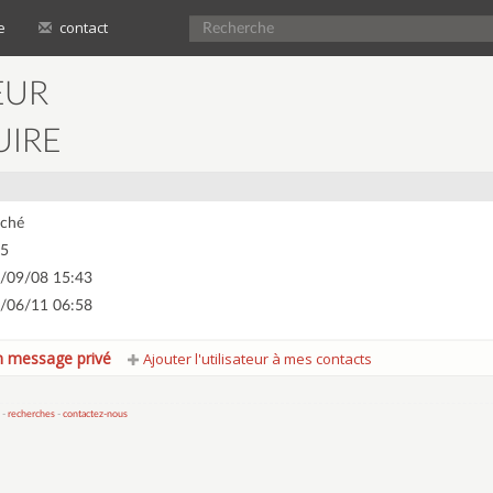
e
contact
EUR
UIRE
ché
5
/09/08 15:43
/06/11 06:58
 message privé
Ajouter l'utilisateur à mes contacts
 -
recherches
-
contactez-nous