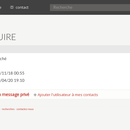
e
contact
UIRE
ché
/11/18 00:55
/04/20 19:10
 message privé
Ajouter l'utilisateur à mes contacts
 -
recherches
-
contactez-nous