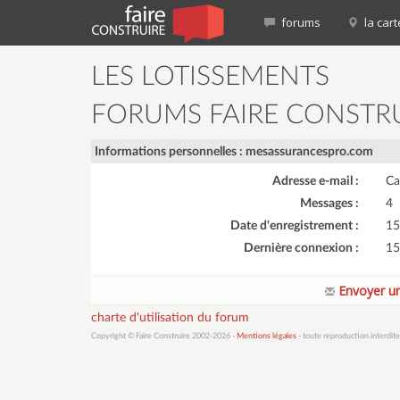
forums
la cart
LES LOTISSEMENTS
FORUMS FAIRE CONSTR
Informations personnelles : mesassurancespro.com
Adresse e-mail :
Ca
Messages :
4
Date d'enregistrement :
15
Dernière connexion :
15
Envoyer un
charte d'utilisation du forum
Copyright © Faire Construire 2002-2026 -
Mentions légales
- toute reproduction interdite