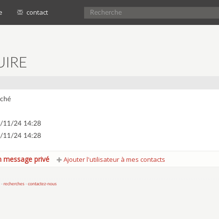
e
contact
UIRE
ché
/11/24 14:28
/11/24 14:28
 message privé
Ajouter l'utilisateur à mes contacts
 -
recherches
-
contactez-nous