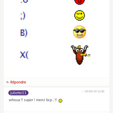
Répondre
05/05/10 13:30
juliette11
whoua !! super ! merci bcp , !!