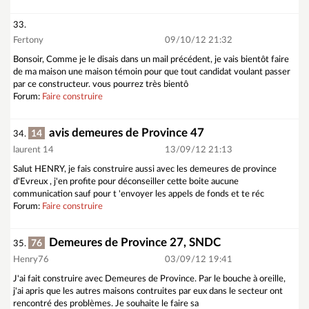
33.
Fertony
09/10/12 21:32
Bonsoir, Comme je le disais dans un mail précédent, je vais bientôt faire
de ma maison une maison témoin pour que tout candidat voulant passer
par ce constructeur. vous pourrez très bientô
Forum:
Faire construire
avis demeures de Province 47
14
34.
laurent 14
13/09/12 21:13
Salut HENRY, je fais construire aussi avec les demeures de province
d'Evreux , j'en profite pour déconseiller cette boite aucune
communication sauf pour t 'envoyer les appels de fonds et te réc
Forum:
Faire construire
Demeures de Province 27, SNDC
76
35.
Henry76
03/09/12 19:41
J'ai fait construire avec Demeures de Province. Par le bouche à oreille,
j'ai apris que les autres maisons contruites par eux dans le secteur ont
rencontré des problèmes. Je souhaite le faire sa