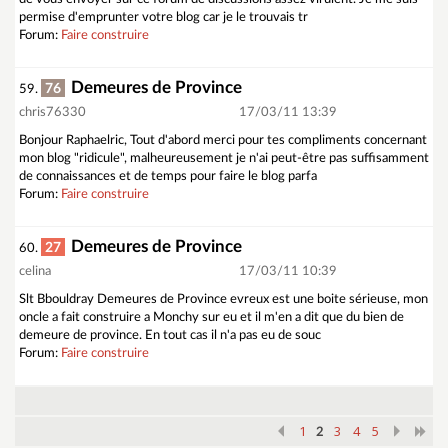
permise d'emprunter votre blog car je le trouvais tr
Forum:
Faire construire
Demeures de Province
76
59.
chris76330
17/03/11 13:39
Bonjour Raphaelric, Tout d'abord merci pour tes compliments concernant
mon blog "ridicule", malheureusement je n'ai peut-être pas suffisamment
de connaissances et de temps pour faire le blog parfa
Forum:
Faire construire
Demeures de Province
27
60.
celina
17/03/11 10:39
Slt Bbouldray Demeures de Province evreux est une boite sérieuse, mon
oncle a fait construire a Monchy sur eu et il m'en a dit que du bien de
demeure de province. En tout cas il n'a pas eu de souc
Forum:
Faire construire
1
3
4
5
2