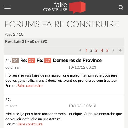
Menu
Rec
FORUMS FAIRE CONSTRUIRE
Page 2 / 10
Résultats 31 - 60 de 290
1
3
4
5
2
Re:
Re:
Demeures de Province
14
27
27
31.
dolphins
10/10/12 08:23
moi aussi je vais faire de ma maison une maison témoin et je vous jure
que les gens réflichirons à deux fois avant de prendre ce constructeur
Forum:
Faire construire
32.
mulder
10/10/12 08:16
Moi aussi je peux faire maison temoin... quoique. Curieuse demarche que
de vouloir defendre un prestataire.
Forum:
Faire construire