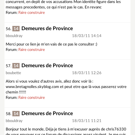
concurrent, en depit de vos accusations Mon identite figure dans les
messages precedentes, ce qui n'est pas le cas. En revanc
Forum:
Faire construire
Demeures de Province
14
56.
bbouldray
18/03/11 14:14
Merci pour ce lien je m'en vais de ce pas le consulter :)
Forum:
Faire construire
Demeures de Province
14
57.
boubette
18/03/11 12:26
Alors si vous voulez d'autres avis, allez donc voir là :
www.bretagnolles.skyblog.com et peut etre que là vous passerez votre
chemin !!!!!!
Forum:
Faire construire
Demeures de Province
14
58.
bbouldray
18/03/11 11:21
Bonjour tout le monde, Déja je tiens à m'excuser auprès de chris76330
de vous envoyer sur ce forum de discussions assez virulent. Je me suis