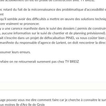
s actuellement on est en phase de construction avec TY BREIZ.
 retard du fait de la méconnaissance des problématique d'accessibilité
ent
 qu'il semble avoir des difficultés a mettre en œuvre des solutions techni
core vraiment se prononcer.
 y a une carence manifeste dans le suivi des dossiers ( permis de construi
, aucune information sur le suivi de chantier et de planning prévisionnel).
it s'inscrire dans un projet de défiscalisation PINEL va nous coûter bien
anifeste du responsable d'agence de Lorient, on doit rencontrer la direct
ssumer leurs erreurs.
à refaire on ne retournerait surement pas chez TY BREIZ
sage pouvez vous me dire comment faire car je cherche à connaitre le su
 aux moines ile d'Arz Ile de Groix