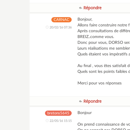
Répondre
Bonjour,
CARNAC
Allons faire construire notre 
20/02/16 07:36
Après consultations de différe
BREIZ..comme vous.
Donc pour vous, DORSO serait
Leurs réalisations me semblen
Quels étaient vos impératifs 
Au final , vous êtes satisfait 
Quels sont les points faible
Merci pour vos réponses
Répondre
Bonjour
bretons5645
22/05/16 15:15
On prend connaissance de v