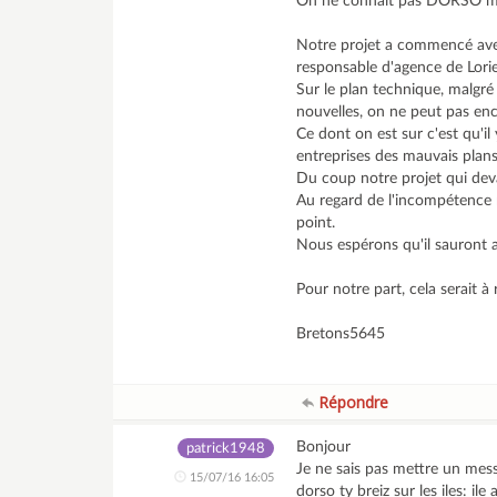
On ne connait pas DORSO mai
Notre projet a commencé avec
responsable d'agence de Lori
Sur le plan technique, malgré
nouvelles, on ne peut pas en
Ce dont on est sur c'est qu'il
entreprises des mauvais plans
Du coup notre projet qui deva
Au regard de l'incompétence m
point.
Nous espérons qu'il sauront a
Pour notre part, cela serait 
Bretons5645
Répondre
Bonjour
patrick1948
Je ne sais pas mettre un mes
15/07/16 16:05
dorso ty breiz sur les iles: ile