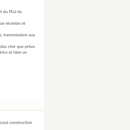
 et du PLU du
que récentes et
re, transmissions aux
 plus cher que prévu
rice et faire un
rcout construction