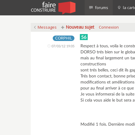
forums
la cart
Nouveau sujet
Messages
Connexion
56
CORPHIL
Respect à tous, voila le con
07/03/12 19:05
DORSO trés bien sur le global
mais au final largement un ta
constructions
sont trés belles, ceci dit il
Trés bon contact, bonne prise
modifications et amélirations
pour au final arriver à ce q
Je vous informerai de la suit
Si cela vous aide le but sera a
Modifié 1 fois. Dernière mod