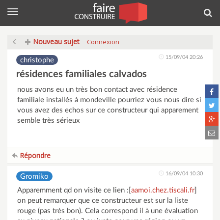
Menu
Rec
Nouveau sujet
Connexion
15/09/04 20:26
christophe
résidences familiales calvados
nous avons eu un très bon contact avec résidence
familiale installés à mondeville pourriez vous nous dire si
vous avez des echos sur ce constructeur qui apparement
semble très sérieux
Répondre
16/09/04 10:30
Gromiko
Apparemment qd on visite ce lien :[
aamoi.chez.tiscali.fr
]
on peut remarquer que ce constructeur est sur la liste
rouge (pas très bon). Cela correspond il à une évaluation