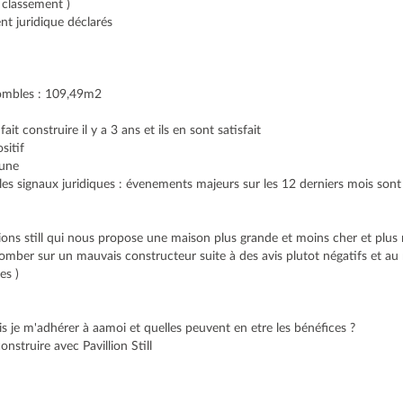
e classement )
t juridique déclarés
combles : 109,49m2
ait construire il y a 3 ans et ils en sont satisfait
sitif
aune
les signaux juridiques : évenements majeurs sur les 12 derniers mois son
llions still qui nous propose une maison plus grande et moins cher et pl
mber sur un mauvais constructeur suite à des avis plutot négatifs et au
es )
is je m'adhérer à aamoi et quelles peuvent en etre les bénéfices ?
construire avec Pavillion Still