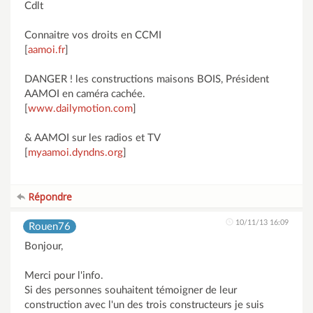
Cdlt
Connaitre vos droits en CCMI
[
aamoi.fr
]
DANGER ! les constructions maisons BOIS, Président
AAMOI en caméra cachée.
[
www.dailymotion.com
]
& AAMOI sur les radios et TV
[
myaamoi.dyndns.org
]
Répondre
10/11/13 16:09
Rouen76
Bonjour,
Merci pour l'info.
Si des personnes souhaitent témoigner de leur
construction avec l'un des trois constructeurs je suis