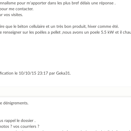
nnalisme pour m'apporter dans les plus bref délais une réponse .
pour me contacter.
 vos visites.
ire que le béton cellulaire et un très bon produit, hiver comme été.
se renseigner sur les poêles a pellet ,nous avons un poele 5.5 kW et il chau
ification le 10/10/15 23:17 par Geka31.
de dénigrements.
s rappel le dossier .
hotos ? vos courriers ?