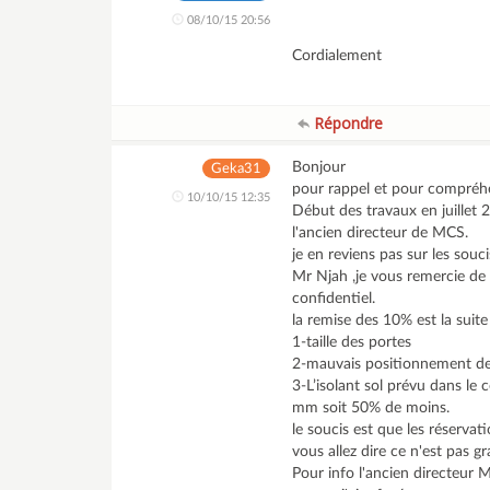
08/10/15 20:56
Cordialement
Répondre
Bonjour
Geka31
pour rappel et pour compréh
10/10/15 12:35
Début des travaux en juillet
l'ancien directeur de MCS.
je en reviens pas sur les souc
Mr Njah ,je vous remercie de 
confidentiel.
la remise des 10% est la suite
1-taille des portes
2-mauvais positionnement de l
3-L’isolant sol prévu dans le c
mm soit 50% de moins.
le soucis est que les réservat
vous allez dire ce n'est pas g
Pour info l'ancien directeur