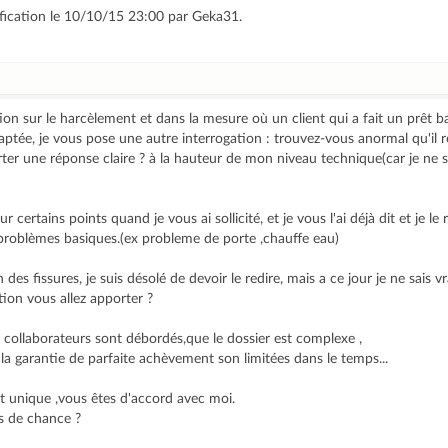
ification le 10/10/15 23:00 par Geka31.
ion sur le harcèlement et dans la mesure où un client qui a fait un prêt b
ptée, je vous pose une autre interrogation : trouvez-vous anormal qu'il r
rter une réponse claire ? à la hauteur de mon niveau technique(car je ne s
r certains points quand je vous ai sollicité, et je vous l'ai déjà dit et je le
es problèmes basiques.(ex probleme de porte ,chauffe eau)
des fissures, je suis désolé de devoir le redire, mais a ce jour je ne sais v
tion vous allez apporter ?
collaborateurs sont débordés,que le dossier est complexe ,
 la garantie de parfaite achèvement son limitées dans le temps...
t unique ,vous êtes d'accord avec moi.
s de chance ?