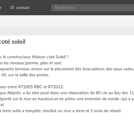
e
contact
oté soleil
 le constructeur Maison coté Soleil ?
s les niveaux.(permis ,plan et sav)
quante terrasse ,erreur sur le placement des évacuations des eaux usées,
 60 ,sur la taille des portes.
eur entre RT2005 BBC et RT2012.
que Atlantic a du etre posé dans une réservation de 80 cm au lieu des 11
éporté sur le mur en hauteur).et en prime une inversion de sonde :qui à 
re)
terre suite a tempête ,résultat un mur a terre et 2 mois de retard.