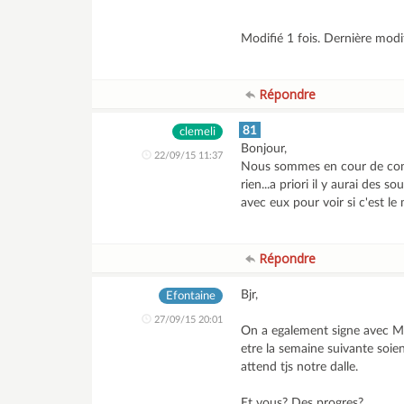
Modifié 1 fois. Dernière mod
Répondre
81
clemeli
Bonjour,
22/09/15 11:37
Nous sommes en cour de const
rien...a priori il y aurai des
avec eux pour voir si c'est le
Répondre
Bjr,
Efontaine
27/09/15 20:01
On a egalement signe avec Mais
etre la semaine suivante soien
attend tjs notre dalle.
Et vous? Des progres?