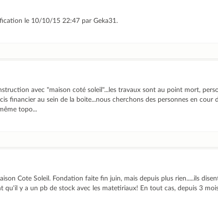
ification le 10/10/15 22:47 par Geka31.
ruction avec "maison coté soleil"...les travaux sont au point mort, pers
 soucis financier au sein de la boite...nous cherchons des personnes en cour
 même topo...
on Cote Soleil. Fondation faite fin juin, mais depuis plus rien.....ils dise
t qu'il y a un pb de stock avec les matetiriaux! En tout cas, depuis 3 mois