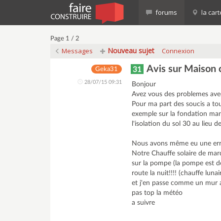
forums
la cart
Page 1 / 2
Nouveau sujet
Messages
Connexion
Avis sur Maison c
31
Geka31
28/07/15 09:31
Bonjour
Avez vous des problemes avec
Pour ma part des soucis a tou
exemple sur la fondation man
l'isolation du sol 30 au lieu de
Nous avons même eu une err
Notre Chauffe solaire de mar
sur la pompe (la pompe est d
route la nuit!!!! (chauffe lunai
et j'en passe comme un mur a 
pas top la météo
a suivre