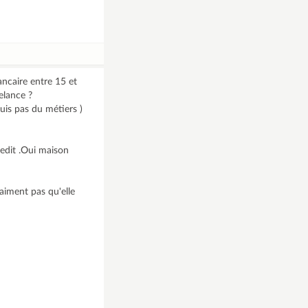
ancaire entre 15 et
elance ?
uis pas du métiers )
 redit .Oui maison
raiment pas qu'elle