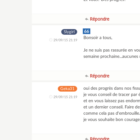
Répondre
66
Slygirl
Bonsoir a tous,
29/09/15 21:19
Je ne suis pas rassurée en vo
semaine prochaine...aucunes no
Répondre
oui des progrès dans nos fissu
Geka31
je vous conseil de tracer par 
29/09/15 21:19
et en vous laissez pas endormi
et un dernier conseil. Faire d
comme cela pas d'embrouille
je vous souhaite bon courage
Répondre