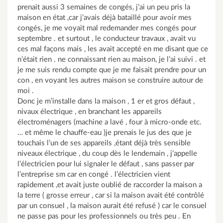
prenait aussi 3 semaines de congés, j’ai un peu pris la
maison en état ,car j’avais déjà bataillé pour avoir mes
congés, je me voyait mal redemander mes congés pour
septembre . et surtout , le conducteur travaux , avait vu
ces mal façons mais , les avait accepté en me disant que ce
n’était rien . ne connaissant rien au maison, je l’ai suivi . et
je me suis rendu compte que je me faisait prendre pour un
con , en voyant les autres maison se construire autour de
moi .
Donc je m’installe dans la maison , 1 er et gros défaut ,
nivaux électrique , en branchant les appareils
électroménagers (machine a lavé , four à micro-onde etc.
… et même le chauffe-eau )je prenais le jus des que je
touchais l’un de ses appareils ,étant déjà très sensible
niveaux électrique , du coup dès le lendemain , j’appelle
l’électricien pour lui signaler le défaut , sans passer par
l’entreprise sm car en congé . l’électricien vient
rapidement ,et avait juste oublié de raccorder la maison a
la terre ( grosse erreur , car si la maison avait été contrôlé
par un consuel , la maison aurait été refusé ) car le consuel
ne passe pas pour les professionnels ou très peu . En