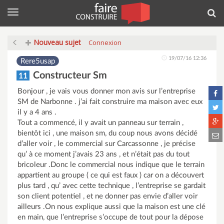
Menu
Rec
Nouveau sujet
Connexion
19/07/16 12:36
Rere5usap
Constructeur Sm
11
Bonjour , je vais vous donner mon avis sur l’entreprise
SM de Narbonne . j’ai fait construire ma maison avec eux
il y a 4 ans .
Tout a commencé, il y avait un panneau sur terrain ,
bientôt ici , une maison sm, du coup nous avons décidé
d’aller voir , le commercial sur Carcassonne , je précise
qu’ à ce moment j’avais 23 ans , et n’était pas du tout
bricoleur .Donc le commercial nous indique que le terrain
appartient au groupe ( ce qui est faux ) car on a découvert
plus tard , qu’ avec cette technique , l’entreprise se gardait
son client potentiel , et ne donner pas envie d’aller voir
ailleurs .On nous explique aussi que la maison est une clé
en main, que l’entreprise s’occupe de tout pour la dépose