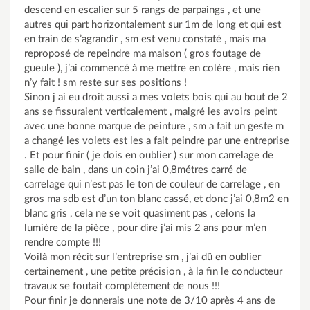
descend en escalier sur 5 rangs de parpaings , et une
autres qui part horizontalement sur 1m de long et qui est
en train de s’agrandir , sm est venu constaté , mais ma
reproposé de repeindre ma maison ( gros foutage de
gueule ), j’ai commencé à me mettre en colère , mais rien
n’y fait ! sm reste sur ses positions !
Sinon j ai eu droit aussi a mes volets bois qui au bout de 2
ans se fissuraient verticalement , malgré les avoirs peint
avec une bonne marque de peinture , sm a fait un geste m
a changé les volets est les a fait peindre par une entreprise
. Et pour finir ( je dois en oublier ) sur mon carrelage de
salle de bain , dans un coin j’ai 0,8métres carré de
carrelage qui n’est pas le ton de couleur de carrelage , en
gros ma sdb est d’un ton blanc cassé, et donc j’ai 0,8m2 en
blanc gris , cela ne se voit quasiment pas , celons la
lumière de la pièce , pour dire j’ai mis 2 ans pour m’en
rendre compte !!!
Voilà mon récit sur l’entreprise sm , j’ai dû en oublier
certainement , une petite précision , à la fin le conducteur
travaux se foutait complétement de nous !!!
Pour finir je donnerais une note de 3/10 après 4 ans de