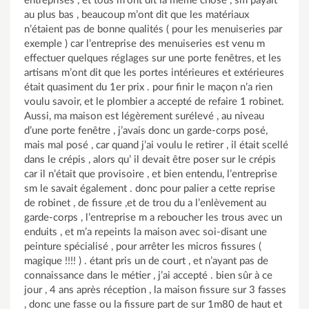
entreprises , et tous m’ont dit la même chose , sm payait
au plus bas , beaucoup m’ont dit que les matériaux
n’étaient pas de bonne qualités ( pour les menuiseries par
exemple ) car l’entreprise des menuiseries est venu m
effectuer quelques réglages sur une porte fenêtres, et les
artisans m’ont dit que les portes intérieures et extérieures
était quasiment du 1er prix . pour finir le maçon n’a rien
voulu savoir, et le plombier a accepté de refaire 1 robinet.
Aussi, ma maison est légèrement surélevé , au niveau
d’une porte fenêtre , j’avais donc un garde-corps posé,
mais mal posé , car quand j’ai voulu le retirer , il était scellé
dans le crépis , alors qu’ il devait être poser sur le crépis
car il n’était que provisoire , et bien entendu, l’entreprise
sm le savait également . donc pour palier a cette reprise
de robinet , de fissure ,et de trou du a l’enlèvement au
garde-corps , l’entreprise m a reboucher les trous avec un
enduits , et m’a repeints la maison avec soi-disant une
peinture spécialisé , pour arrêter les micros fissures (
magique !!!! ) . étant pris un de court , et n’ayant pas de
connaissance dans le métier , j’ai accepté . bien sûr à ce
jour , 4 ans après réception , la maison fissure sur 3 fasses
, donc une fasse ou la fissure part de sur 1m80 de haut et