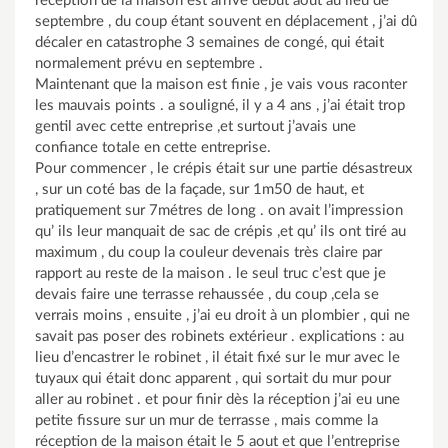
réception de la maison est arrivé début aout au lieu de
septembre , du coup étant souvent en déplacement , j’ai dû
décaler en catastrophe 3 semaines de congé, qui était
normalement prévu en septembre .
Maintenant que la maison est finie , je vais vous raconter
les mauvais points . a souligné, il y a 4 ans , j’ai était trop
gentil avec cette entreprise ,et surtout j’avais une
confiance totale en cette entreprise.
Pour commencer , le crépis était sur une partie désastreux
, sur un coté bas de la façade, sur 1m50 de haut, et
pratiquement sur 7métres de long . on avait l’impression
qu’ ils leur manquait de sac de crépis ,et qu’ ils ont tiré au
maximum , du coup la couleur devenais très claire par
rapport au reste de la maison . le seul truc c’est que je
devais faire une terrasse rehaussée , du coup ,cela se
verrais moins , ensuite , j’ai eu droit à un plombier , qui ne
savait pas poser des robinets extérieur . explications : au
lieu d’encastrer le robinet , il était fixé sur le mur avec le
tuyaux qui était donc apparent , qui sortait du mur pour
aller au robinet . et pour finir dès la réception j’ai eu une
petite fissure sur un mur de terrasse , mais comme la
réception de la maison était le 5 aout et que l’entreprise