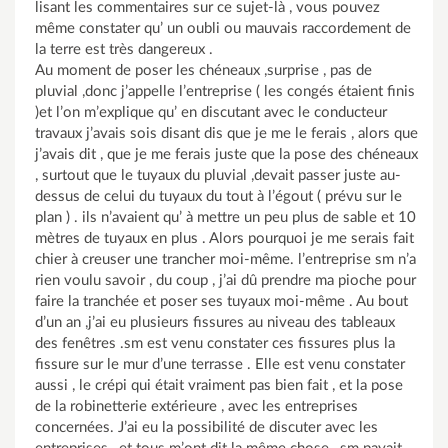
lisant les commentaires sur ce sujet-là , vous pouvez
même constater qu’ un oubli ou mauvais raccordement de
la terre est très dangereux .
Au moment de poser les chéneaux ,surprise , pas de
pluvial ,donc j’appelle l’entreprise ( les congés étaient finis
)et l’on m’explique qu’ en discutant avec le conducteur
travaux j’avais sois disant dis que je me le ferais , alors que
j’avais dit , que je me ferais juste que la pose des chéneaux
, surtout que le tuyaux du pluvial ,devait passer juste au-
dessus de celui du tuyaux du tout à l’égout ( prévu sur le
plan ) . ils n’avaient qu’ à mettre un peu plus de sable et 10
mètres de tuyaux en plus . Alors pourquoi je me serais fait
chier à creuser une trancher moi-même. l’entreprise sm n’a
rien voulu savoir , du coup , j’ai dû prendre ma pioche pour
faire la tranchée et poser ses tuyaux moi-même . Au bout
d’un an ,j’ai eu plusieurs fissures au niveau des tableaux
des fenêtres .sm est venu constater ces fissures plus la
fissure sur le mur d’une terrasse . Elle est venu constater
aussi , le crépi qui était vraiment pas bien fait , et la pose
de la robinetterie extérieure , avec les entreprises
concernées. J’ai eu la possibilité de discuter avec les