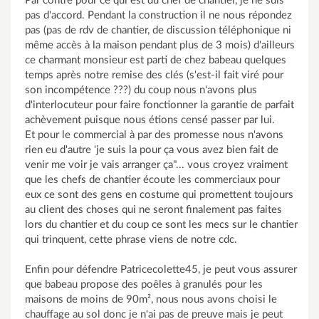
Par contre pour ce qui est du chef de chantier, je ne suis
pas d'accord. Pendant la construction il ne nous répondez
pas (pas de rdv de chantier, de discussion téléphonique ni
même accès à la maison pendant plus de 3 mois) d'ailleurs
ce charmant monsieur est parti de chez babeau quelques
temps après notre remise des clés (s'est-il fait viré pour
son incompétence ???) du coup nous n'avons plus
d'interlocuteur pour faire fonctionner la garantie de parfait
achèvement puisque nous étions censé passer par lui.
Et pour le commercial à par des promesse nous n'avons
rien eu d'autre 'je suis la pour ça vous avez bien fait de
venir me voir je vais arranger ça"... vous croyez vraiment
que les chefs de chantier écoute les commerciaux pour
eux ce sont des gens en costume qui promettent toujours
au client des choses qui ne seront finalement pas faites
lors du chantier et du coup ce sont les mecs sur le chantier
qui trinquent, cette phrase viens de notre cdc.
Enfin pour défendre Patricecolette45, je peut vous assurer
que babeau propose des poêles à granulés pour les
maisons de moins de 90m², nous nous avons choisi le
chauffage au sol donc je n'ai pas de preuve mais je peut