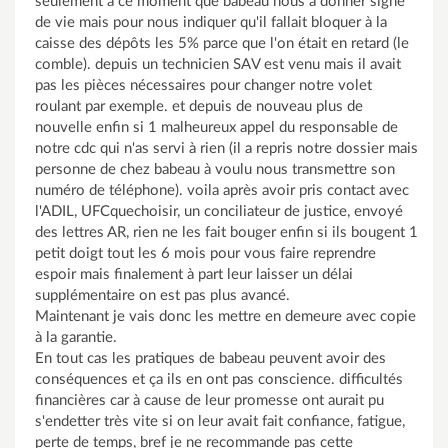
seulement à ce moment que babeau nous a donner signe
de vie mais pour nous indiquer qu'il fallait bloquer à la
caisse des dépôts les 5% parce que l'on était en retard (le
comble). depuis un technicien SAV est venu mais il avait
pas les pièces nécessaires pour changer notre volet
roulant par exemple. et depuis de nouveau plus de
nouvelle enfin si 1 malheureux appel du responsable de
notre cdc qui n'as servi à rien (il a repris notre dossier mais
personne de chez babeau à voulu nous transmettre son
numéro de téléphone). voila après avoir pris contact avec
l'ADIL, UFCquechoisir, un conciliateur de justice, envoyé
des lettres AR, rien ne les fait bouger enfin si ils bougent 1
petit doigt tout les 6 mois pour vous faire reprendre
espoir mais finalement à part leur laisser un délai
supplémentaire on est pas plus avancé.
Maintenant je vais donc les mettre en demeure avec copie
à la garantie.
En tout cas les pratiques de babeau peuvent avoir des
conséquences et ça ils en ont pas conscience. difficultés
financières car à cause de leur promesse ont aurait pu
s'endetter très vite si on leur avait fait confiance, fatigue,
perte de temps, bref je ne recommande pas cette