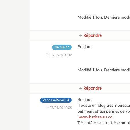
Modifié 1 fois. Dernière mod
Répondre
Bonjour
Nicole97
07/02/20 07:42
Modifié 1 fois. Dernière mod
Répondre
Bonjour,
VanessaRoyal14
Il existe un blog très intére
07/05/20 12:05
bâtiment et qui permet de vo
[
www.batisseurs.co
]
Très intéressant et très compl