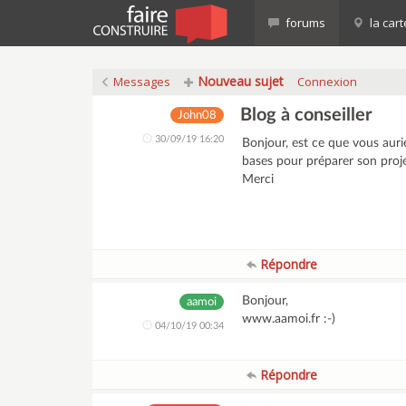
forums
la cart
Nouveau sujet
Messages
Connexion
Blog à conseiller
John08
30/09/19 16:20
Bonjour, est ce que vous auri
bases pour préparer son proj
Merci
Répondre
Bonjour,
aamoi
www.aamoi.fr :-)
04/10/19 00:34
Répondre