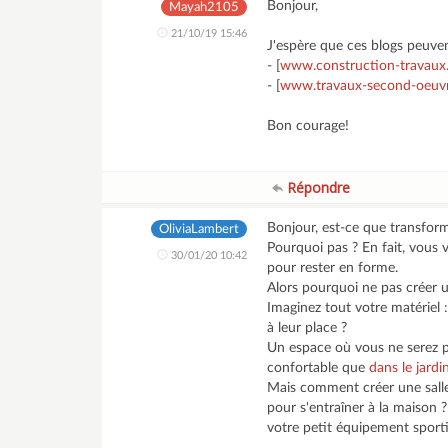
Bonjour,
Mayah2105
21/10/19 15:46
J'espère que ces blogs peuven
- [
www.construction-travau
- [
www.travaux-second-oeuv
Bon courage!
Répondre
Bonjour, est-ce que transform
OliviaLambert
Pourquoi pas ? En fait, vous 
30/01/20 10:42
pour rester en forme.
Alors pourquoi ne pas créer u
Imaginez tout votre matériel :
à leur place ?
Un espace où vous ne serez pa
confortable que
dans le jardi
Mais comment créer une salle 
pour s'entraîner à la maison 
votre petit équipement sporti