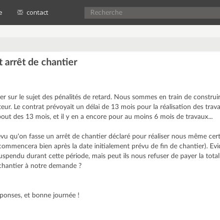
e
contact
t arrêt de chantier
ter sur le sujet des pénalités de retard. Nous sommes en train de constru
eur. Le contrat prévoyait un délai de 13 mois pour la réalisation des trava
ut des 13 mois, et il y en a encore pour au moins 6 mois de travaux...
prévu qu'on fasse un arrêt de chantier déclaré pour réaliser nous même cer
ci commencera bien après la date initialement prévu de fin de chantier). Ev
uspendu durant cette période, mais peut ils nous refuser de payer la total
 chantier à notre demande ?
ponses, et bonne journée !