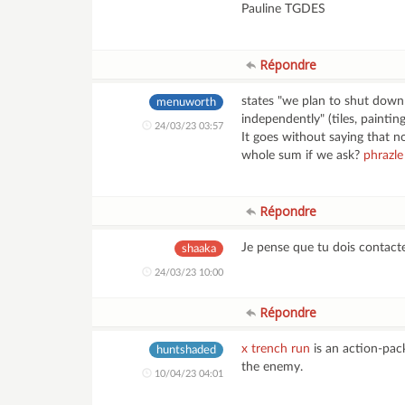
Pauline TGDES
Répondre
states "we plan to shut down 
menuworth
independently" (tiles, painting
24/03/23 03:57
It goes without saying that no
whole sum if we ask?
phrazle
Répondre
Je pense que tu dois contacte
shaaka
24/03/23 10:00
Répondre
x trench run
is an action-pac
huntshaded
the enemy.
10/04/23 04:01