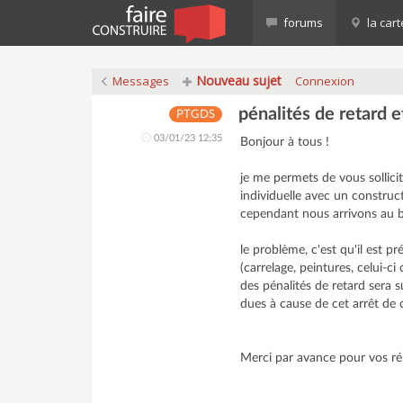
forums
la cart
Nouveau sujet
Messages
Connexion
pénalités de retard e
PTGDS
03/01/23 12:35
Bonjour à tous !
je me permets de vous sollici
individuelle avec un construct
cependant nous arrivons au bo
le problème, c'est qu'il est 
(carrelage, peintures, celui-
des pénalités de retard sera s
dues à cause de cet arrêt de
Merci par avance pour vos ré