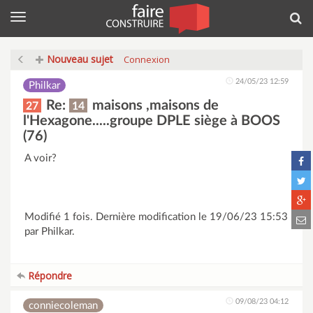
Menu
Rec
Nouveau sujet
Connexion
24/05/23 12:59
Philkar
Re:
maisons ,maisons de
27
14
l'Hexagone.....groupe DPLE siège à BOOS
(76)
A voir?
Modifié 1 fois. Dernière modification le 19/06/23 15:53
par Philkar.
Répondre
09/08/23 04:12
conniecoleman