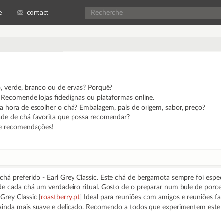
e
contact
o, verde, branco ou de ervas? Porquê?
ecomende lojas fidedignas ou plataformas online.
a hora de escolher o chá? Embalagem, país de origem, sabor, preço?
de de chá favorita que possa recomendar?
 e recomendações!
chá preferido - Earl Grey Classic. Este chá de bergamota sempre foi espe
e cada chá um verdadeiro ritual. Gosto de o preparar num bule de porce
Grey Classic [
roastberry.pt
] Ideal para reuniões com amigos e reuniões fa
a ainda mais suave e delicado. Recomendo a todos que experimentem este