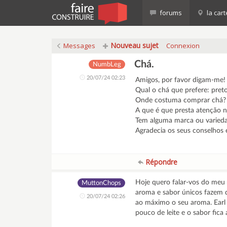
forums
la cart
Nouveau sujet
Messages
Connexion
Chá.
NumbLeg
20/07/24 02:23
Amigos, por favor digam-me!
Qual o chá que prefere: pret
Onde costuma comprar chá? R
A que é que presta atenção n
Tem alguma marca ou varieda
Agradecia os seus conselhos
Répondre
Hoje quero falar-vos do meu 
MuttonChops
aroma e sabor únicos fazem d
20/07/24 02:26
ao máximo o seu aroma. Earl 
pouco de leite e o sabor fic