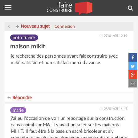
Menu
Rec
Nouveau sujet
Connexion
27/01/05 12:19
noto franck
maison mikit
je recherche des personnes ayant fait construire avec
mikit satisfait et non satisfait merci d avance
Répondre
28/01/05 14:47
marie
j'ai eu l'occasion de voir un reportage sur la construction
dans capital sur M6. Il y avait un sujet sur les maisons
MIKIT. Il faut être à la base un sacré bricoleur et s'y
connaître dans plusieurs domaines (menuiserie, plomberie,