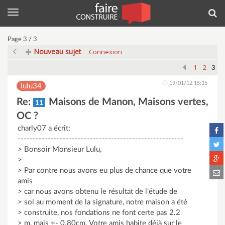
Menu
Rec
Page 3 / 3
Nouveau sujet
Connexion
1
2
3
19/01/12 15:35
lulu34
Re:
Maisons de Manon, Maisons vertes,
11
OC ?
charly07 a écrit:
-------------------------------------------------------
> Bonsoir Monsieur Lulu,
>
> Par contre nous avons eu plus de chance que votre
amis
> car nous avons obtenu le résultat de l'étude de
> sol au moment de la signature, notre maison a été
> construite, nos fondations ne font certe pas 2.2
> m, mais +- 0.80cm. Votre amis habite déjà sur le