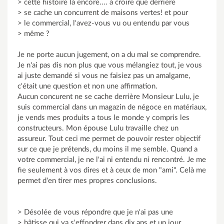
> cette histoire là encore.... à croire que derrière
> se cache un concurrent de maisons vertes! et pour
> le commercial, l'avez-vous vu ou entendu par vous
> même ?
Je ne porte aucun jugement, on a du mal se comprendre.
Je n'ai pas dis non plus que vous mélangiez tout, je vous
ai juste demandé si vous ne faisiez pas un amalgame,
c'était une question et non une affirmation.
Aucun concurent ne se cache derrière Monsieur Lulu, je
suis commercial dans un magazin de négoce en matériaux,
je vends mes produits a tous le monde y compris les
constructeurs. Mon épouse Lulu travaille chez un
assureur. Tout ceci me permet de pouvoir rester objectif
sur ce que je prétends, du moins il me semble. Quand a
votre commercial, je ne l'ai ni entendu ni rencontré. Je me
fie seulement à vos dires et à ceux de mon "ami". Celà me
permet d'en tirer mes propres conclusions.
> Désolée de vous répondre que je n'ai pas une
> bâtisse qui va s'effondrer dans dix ans et un jour