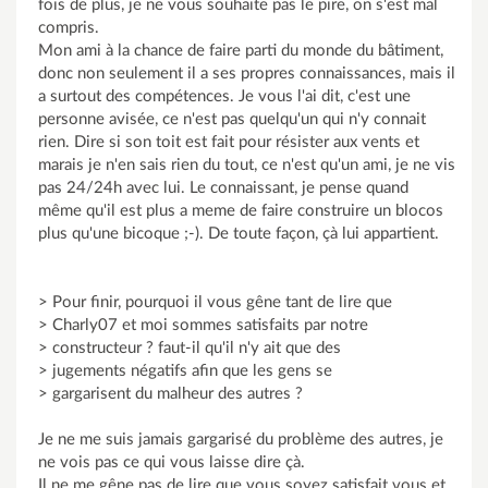
fois de plus, je ne vous souhaite pas le pire, on s'est mal
compris.
Mon ami à la chance de faire parti du monde du bâtiment,
donc non seulement il a ses propres connaissances, mais il
a surtout des compétences. Je vous l'ai dit, c'est une
personne avisée, ce n'est pas quelqu'un qui n'y connait
rien. Dire si son toit est fait pour résister aux vents et
marais je n'en sais rien du tout, ce n'est qu'un ami, je ne vis
pas 24/24h avec lui. Le connaissant, je pense quand
même qu'il est plus a meme de faire construire un blocos
plus qu'une bicoque ;-). De toute façon, çà lui appartient.
> Pour finir, pourquoi il vous gêne tant de lire que
> Charly07 et moi sommes satisfaits par notre
> constructeur ? faut-il qu'il n'y ait que des
> jugements négatifs afin que les gens se
> gargarisent du malheur des autres ?
Je ne me suis jamais gargarisé du problème des autres, je
ne vois pas ce qui vous laisse dire çà.
Il ne me gêne pas de lire que vous soyez satisfait vous et