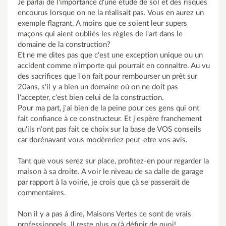
Je parlai de l'importance d'une étude de sol et des risques
encourus lorsque on ne la réalisait pas. Vous en aurez un
exemple flagrant. A moins que ce soient leur supers
maçons qui aient oubliés les règles de l'art dans le
domaine de la construction?
Et ne me dites pas que c'est une exception unique ou un
accident comme n'importe qui pourrait en connaitre. Au vu
des sacrifices que l'on fait pour rembourser un prêt sur
20ans, s'il y a bien un domaine où on ne doit pas
l'accepter, c'est bien celui de la construction.
Pour ma part, j'ai bien de la peine pour ces gens qui ont
fait confiance à ce constructeur. Et j'espère franchement
qu'ils n'ont pas fait ce choix sur la base de VOS conseils
car dorénavant vous modèreriez peut-etre vos avis.
Tant que vous serez sur place, profitez-en pour regarder la
maison à sa droite. A voir le niveau de sa dalle de garage
par rapport à la voirie, je crois que çà se passerait de
commentaires.
Non il y a pas à dire, Maisons Vertes ce sont de vrais
professionnels. Il reste plus qu'à définir de quoi!