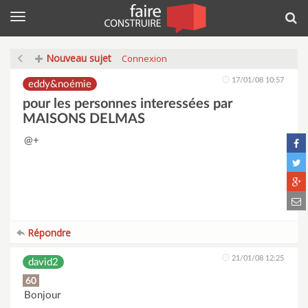
Menu
Rec
Nouveau sujet
Connexion
17/01/08 10:57
eddy&noémie
pour les personnes interessées par
MAISONS DELMAS
@+
Répondre
21/01/08 12:25
david2
60
Bonjour