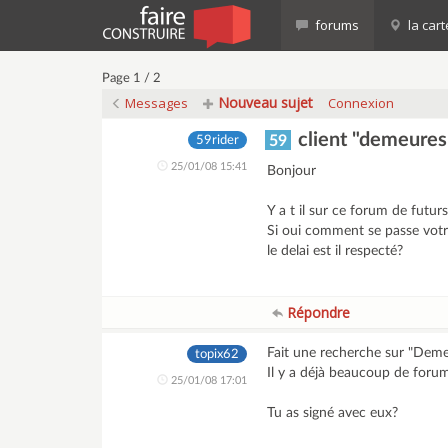
forums
la cart
Page 1 / 2
Nouveau sujet
Messages
Connexion
client "demeures
59
59rider
25/01/08 15:41
Bonjour
Y a t il sur ce forum de futu
Si oui comment se passe votr
le delai est il respecté?
Répondre
Fait une recherche sur "Deme
topix62
Il y a déjà beaucoup de forum
25/01/08 17:01
Tu as signé avec eux?