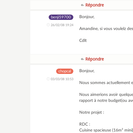
Répondre
Bonjour,
benji59700
26/02/08 19:24
Amandine, si vous voulelz des
Cdlt
Répondre
Bonjour,
chopcal
03/03/08 10:53
Nous sommes actuellement en 
Nous aimerions avoir quelque
rapport à notre budget(ou avo
Notre projet :
RDC :
Cuisine spacieuse (16m² mini