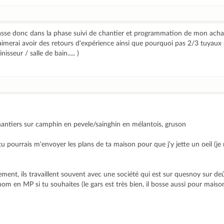
 passe donc dans la phase suivi de chantier et programmation de mon acha
aimerai avoir des retours d'expérience ainsi que pourquoi pas 2/3 tuyaux s
isseur / salle de bain..... )
hantiers sur camphin en pevele/sainghin en mélantois, gruson
, tu pourrais m'envoyer les plans de ta maison pour que j'y jette un oeil (je
ement, ils travaillent souvent avec une société qui est sur quesnoy sur deûl
om en MP si tu souhaites (le gars est très bien, il bosse aussi pour maison