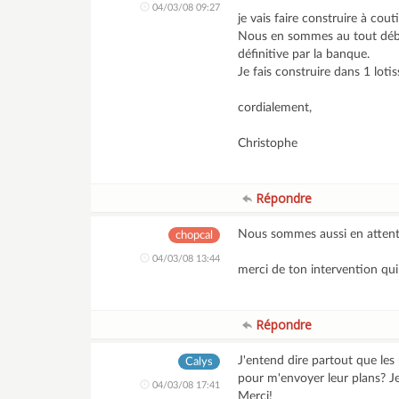
04/03/08 09:27
je vais faire construire à cou
Nous en sommes au tout début 
définitive par la banque.
Je fais construire dans 1 lo
cordialement,
Christophe
Répondre
Nous sommes aussi en attente 
chopcal
04/03/08 13:44
merci de ton intervention qui
Répondre
J'entend dire partout que les
Calys
pour m'envoyer leur plans? 
04/03/08 17:41
Merci!