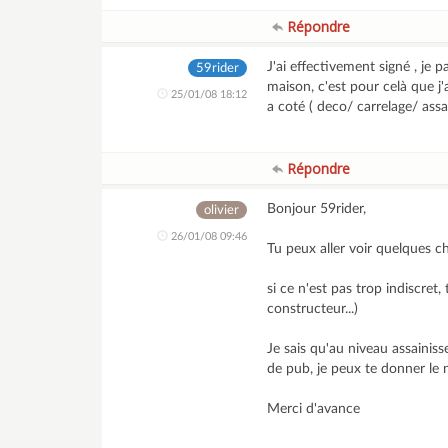
Répondre
J'ai effectivement signé , je
59rider
maison, c'est pour celà que j'
25/01/08 18:12
a coté ( deco/ carrelage/ assain
Répondre
Bonjour 59rider,
olivier
26/01/08 09:46
Tu peux aller voir quelques c
si ce n'est pas trop indiscret
constructeur...)
Je sais qu'au niveau assainiss
de pub, je peux te donner le n
Merci d'avance