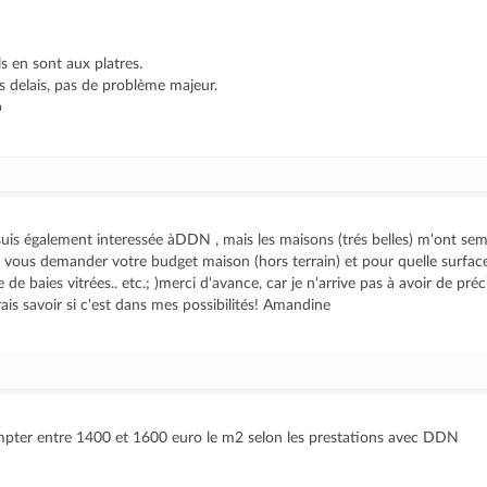
ls en sont aux platres.
es delais, pas de problème majeur.
b
suis également interessée àDDN , mais les maisons (trés belles) m'ont se
 de vous demander votre budget maison (hors terrain) et pour quelle surface
de baies vitrées.. etc.; )merci d'avance, car je n'arrive pas à avoir de préc
rais savoir si c'est dans mes possibilités! Amandine
mpter entre 1400 et 1600 euro le m2 selon les prestations avec DDN