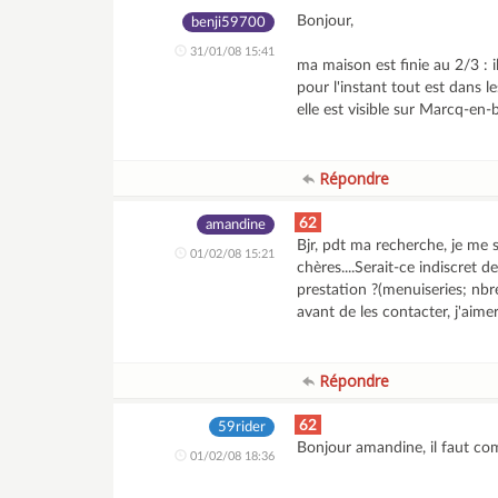
Bonjour,
benji59700
31/01/08 15:41
ma maison est finie au 2/3 : i
pour l'instant tout est dans l
elle est visible sur Marcq-en-
Répondre
62
amandine
Bjr, pdt ma recherche, je me 
01/02/08 15:21
chères....Serait-ce indiscret
prestation ?(menuiseries; nbre 
avant de les contacter, j'aime
Répondre
62
59rider
Bonjour amandine, il faut co
01/02/08 18:36