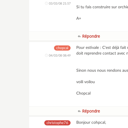
03/03/08 21:57
Si tu fais construire sur orch
A+
Répondre
Pour estivale : C'est déjà f
chopcal
doit reprendre contact avec no
04/03/08 08:49
Sinon nous nous rendons aus
voili voilou
Chopcal
Répondre
Bonjour cohpcal,
christophe76