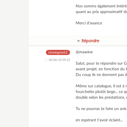
Nos somms également intéréss
quant au prix approximatif du
Merci d'avance
Répondre
@mawine
stonegee62
30/06/10 09:22
Salut, pour te répondre sur G
avant projet, en fonction du 
Du coup ils ne donnent pas de 
Même sur catalogue, Il est à m
fourchette plutôt large... ce 
double selon les prestations, c
Tu ne pourras te faire un avis 
en espérant t'avoir éclairé...