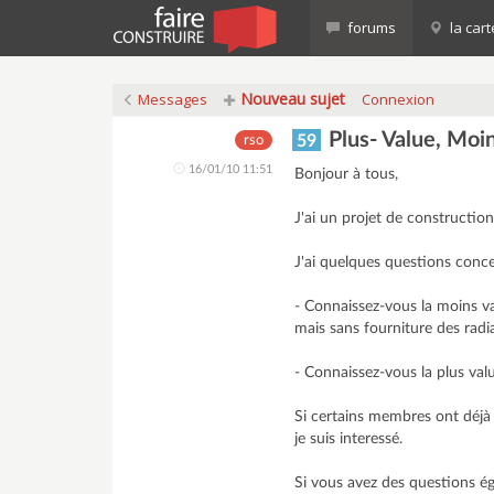
forums
la cart
Nouveau sujet
Messages
Connexion
Plus- Value, Moin
59
rso
16/01/10 11:51
Bonjour à tous,
J'ai un projet de constructio
J'ai quelques questions conce
- Connaissez-vous la moins v
mais sans fourniture des radia
- Connaissez-vous la plus valu
Si certains membres ont déjà 
je suis interessé.
Si vous avez des questions ég