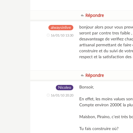
Répondre
bonjour alors pour vous preve
alwaysinlive
seront par contre tres faible 
16/01/10 13:30
desavanteage de verifiez chaq
artisanal permettant de faire
construire et du suivi de votr
respect et la satisfaction des
Répondre
Bonsoir,
Nicoleo
16/01/10 20:20
En effet, les moins values son
Compte environ 2000€ la plus
Maisbon, Piraino, c'est très b
Tu fais construire où?