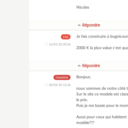
Nicolas
Répondre
Je fais construire à bugnicour
rso
16/01/10 20:36
2000 € la plus-value c'est q
Répondre
Bonjour,
mawine
28/03/10 12:36
nous sommes de notre côté t
Sur le site ce modele est clas
le prix.
Puis je me basée pour le mo
Aussi pour ceux qui habitent 
modèle???