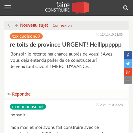
Menu
Rec
Nouveau sujet
Connexion
12/11/10 21:05
toxicpoison69
re toits de province URGENT! Helllpppppp
Bonsoir, je retente ma chance auprès de vous!!! Avez-
vous déjà entendu parler de ce constructeur?
Je veux tout savoir!!! MERCI D'AVANCE...
Répondre
23/11/10 20:28
marionbousquet
bonsoir
mon mari et moi avons fait construire avec ce