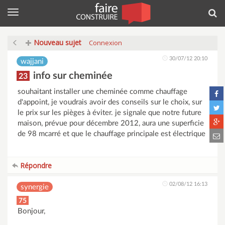
Menu
Rec
Nouveau sujet
Connexion
30/07/12 20:10
wajjani
info sur cheminée
23
souhaitant installer une cheminée comme chauffage
d'appoint, je voudrais avoir des conseils sur le choix, sur
le prix sur les pièges à éviter. je signale que notre future
maison, prévue pour décembre 2012, aura une superficie
de 98 mcarré et que le chauffage principale est électrique
Répondre
02/08/12 16:13
synergie
75
Bonjour,