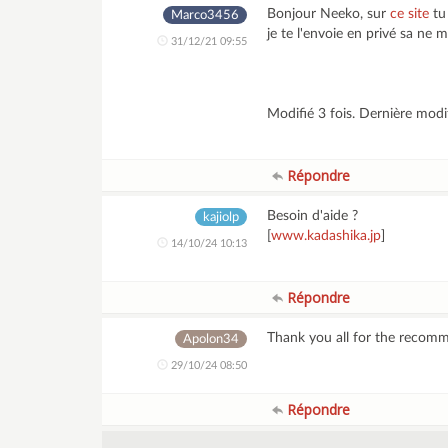
Bonjour Neeko, sur
ce site
tu 
Marco3456
je te l'envoie en privé sa ne m
31/12/21 09:55
Modifié 3 fois. Dernière mod
Répondre
Besoin d'aide ?
kajiolp
[
www.kadashika.jp
]
14/10/24 10:13
Répondre
Thank you all for the recomme
Apolon34
29/10/24 08:50
Répondre