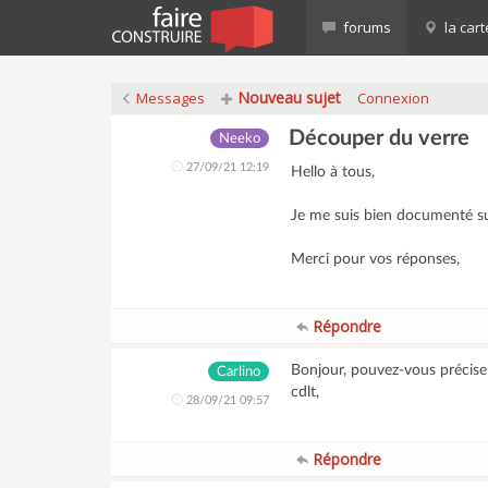
forums
la cart
Nouveau sujet
Messages
Connexion
Découper du verre
Neeko
27/09/21 12:19
Hello à tous,
Je me suis bien documenté 
Merci pour vos réponses,
Répondre
Bonjour, pouvez-vous précise
Carlino
cdlt,
28/09/21 09:57
Répondre