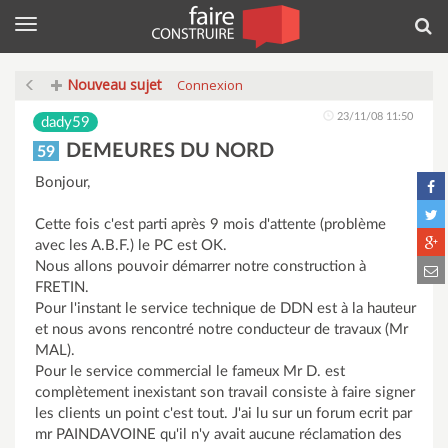
Menu
Rec
Nouveau sujet
Connexion
23/11/08 11:50
dady59
DEMEURES DU NORD
59
Bonjour,
Cette fois c'est parti après 9 mois d'attente (problème
avec les A.B.F.) le PC est OK.
Nous allons pouvoir démarrer notre construction à
FRETIN.
Pour l'instant le service technique de DDN est à la hauteur
et nous avons rencontré notre conducteur de travaux (Mr
MAL).
Pour le service commercial le fameux Mr D. est
complètement inexistant son travail consiste à faire signer
les clients un point c'est tout. J'ai lu sur un forum ecrit par
mr PAINDAVOINE qu'il n'y avait aucune réclamation des