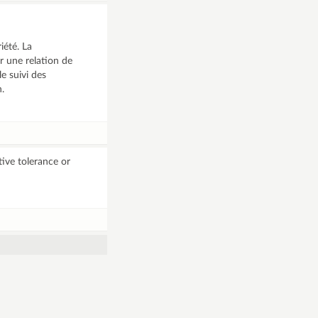
iété. La
er une relation de
le suivi des
n.
ive tolerance or