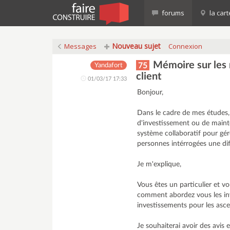
forums
la cart
Nouveau sujet
Messages
Connexion
Mémoire sur les r
75
Yandafort
client
01/03/17 17:33
Bonjour,
Dans le cadre de mes études, j
d'investissement ou de main
système collaboratif pour gér
personnes intérrogées une diff
Je m'explique,
Vous êtes un particulier et v
comment abordez vous les inv
investissements pour les asce
Je souhaiterai avoir des avi