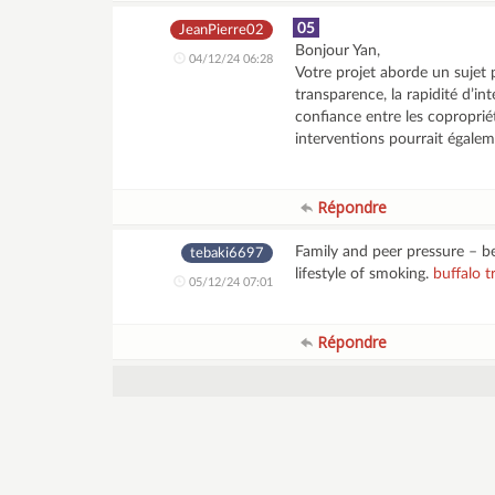
05
JeanPierre02
Bonjour Yan,
04/12/24 06:28
Votre projet aborde un sujet 
transparence, la rapidité d’in
confiance entre les copropriét
interventions pourrait égale
Répondre
Family and peer pressure – b
tebaki6697
lifestyle of smoking.
buffalo t
05/12/24 07:01
Répondre