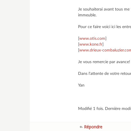
Je souhaiterai avant tous me 
immeuble.
Pour ce faire voici ici les entr
[
www.otis.com
]
[
www.kone.fr
]
[
www.drieux-combaluzier.co
Je vous remercie par avance!
Dans l'attente de votre retour
Yan
Modifié 1 fois. Dernière modi
Répondre