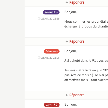
Répondre
Bonjour,
AnaisBkn
23/07/22 22:35
Nous sommes les propriétair
échanger à propos du chanti
Répondre
Bonjour,
Maïvenn
25/08/22 22:08
J'ai acheté dans le 91 avec e
Je devais être livré en juin 
pas livré ce mois ci). Je n'ai 
attractives mais il faut s'ac
Répondre
Bonjour,
Cyril_59