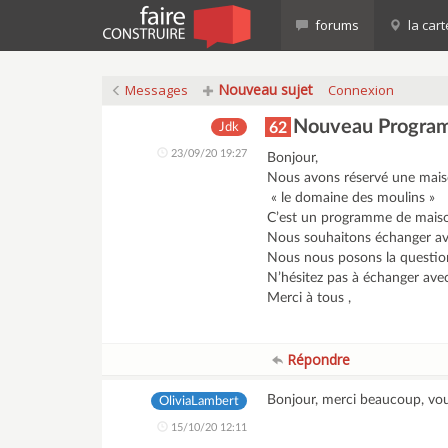
forums
la cart
Nouveau sujet
Messages
Connexion
Nouveau Progra
62
Jdk
23/09/20 19:27
Bonjour,
Nous avons réservé une mais
« le domaine des moulins »
C’est un programme de maison
Nous souhaitons échanger ave
Nous nous posons la questio
N’hésitez pas à échanger avec
Merci à tous ,
Répondre
Bonjour, merci beaucoup, vous
OliviaLambert
15/10/20 12:11