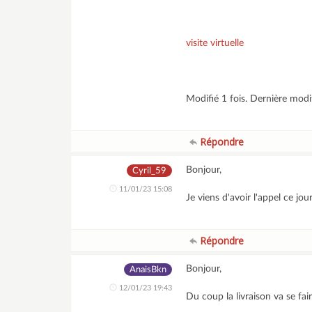
visite virtuelle
Modifié 1 fois. Dernière mod
Répondre
Bonjour,
Cyril_59
11/01/23 15:08
Je viens d'avoir l'appel ce jo
Répondre
Bonjour,
AnaisBkn
12/01/23 19:43
Du coup la livraison va se fa