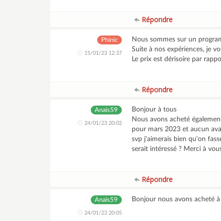
Répondre
Nous sommes sur un programm
Phinic
Suite à nos expériences, je vo
15/01/23 12:37
Le prix est dérisoire par rapp
Répondre
Bonjour à tous
Anais59
Nous avons acheté également 
24/01/23 20:02
pour mars 2023 et aucun avan
svp j'aimerais bien qu'on fa
serait intéressé ? Merci à vou
Répondre
Bonjour nous avons acheté à
Anais59
24/01/23 20:05