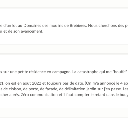
es d’un lot au Domaines des moulins de Brebières. Nous cherchons des 
er et de son avancement.
ux sur une petite résidence en campagne. La catastrophe qui me "bouffe" la
2021, on est en aout 2022 et toujours pas de date. (On m'a annoncé le 4 ao
pas de cloison, de porte, de facade, de délimitation jardin sur j'en passe. Le
crocher après. Zéro communication et il faut compter le retard dans le budg