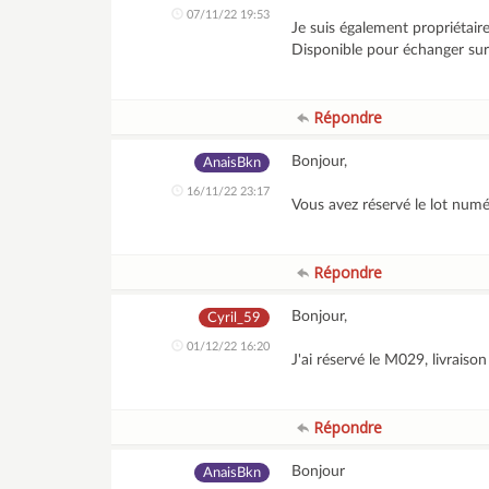
07/11/22 19:53
Je suis également propriétai
Disponible pour échanger sur
Répondre
Bonjour,
AnaisBkn
16/11/22 23:17
Vous avez réservé le lot num
Répondre
Bonjour,
Cyril_59
01/12/22 16:20
J'ai réservé le M029, livrai
Répondre
Bonjour
AnaisBkn