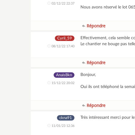
02/12/22 22:37
Nous avons réservé le lot 06
Répondre
Effectivement, cela semble 
Cyril_59
Le chantier ne bouge pas tel
08/12/22 17:40
Répondre
Bonjour,
AnaisBkn
15/12/22 20:02
Oui ils ont téléphoné la sema
Répondre
Très intéressant merci pour le
ckna91
11/01/23 12:36