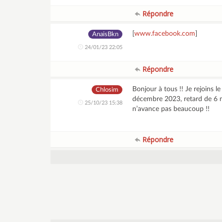
Répondre
[
www.facebook.com
]
AnaisBkn
24/01/23 22:05
Répondre
Bonjour à tous !! Je rejoins 
Chlosim
décembre 2023, retard de 6 mo
25/10/23 15:38
n’avance pas beaucoup !!
Répondre