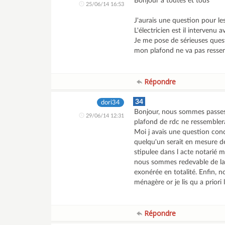
Bonjour à toutes et tous
25/06/14 16:53
J'aurais une question pour le
L'électricien est il intervenu 
Je me pose de sérieuses ques
mon plafond ne va pas ressem
Répondre
34
dori34
Bonjour, nous sommes passes 
29/06/14 12:31
plafond de rdc ne ressemblera
Moi j avais une question conc
quelqu'un serait en mesure de
stipulee dans l acte notarié m
nous sommes redevable de la 
exonérée en totalité. Enfin, 
ménagère or je lis qu a prior
Répondre