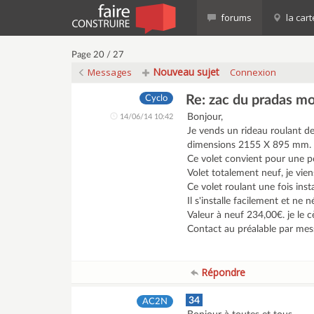
forums
la cart
Page 20 / 27
Nouveau sujet
Messages
Connexion
Re: zac du pradas m
Cyclo
Bonjour,
14/06/14 10:42
Je vends un rideau roulant de
dimensions 2155 X 895 mm.
Ce volet convient pour une p
Volet totalement neuf, je viens
Ce volet roulant une fois inst
Il s'installe facilement et ne 
Valeur à neuf 234,00€. je le 
Contact au préalable par mes
Répondre
34
AC2N