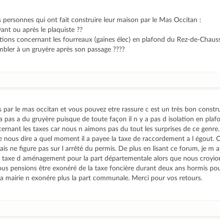
s personnes qui ont fait construire leur maison par le Mas Occitan :
avant ou après le plaquiste ??
tions concernant les fourreaux (gaines élec) en plafond du Rez-de-Chauss
bler à un gruyère après son passage ????
par le mas occitan et vous pouvez etre rassure c est un très bon constru
 pas a du gruyère puisque de toute façon il n y a pas d isolation en plaf
ernant les taxes car nous n aimons pas du tout les surprises de ce genre.
 nous dire a quel moment il a payee la taxe de raccordement a l égout. C
ais ne figure pas sur l arrêté du permis. De plus en lisant ce forum, je m a
taxe d aménagement pour la part départementale alors que nous croyions
nous pensions être exonéré de la taxe foncière durant deux ans hormis pou
i la mairie n exonére plus la part communale. Merci pour vos retours.