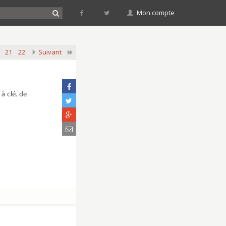
Mon compte
21
22
Suivant
à clé. de