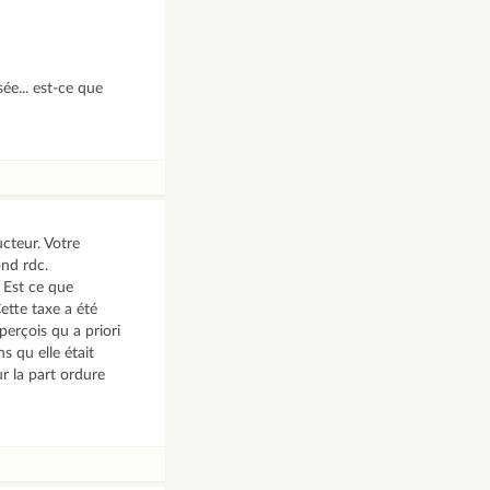
ée... est-ce que
cteur. Votre
ond rdc.
 Est ce que
ette taxe a été
perçois qu a priori
 qu elle était
r la part ordure