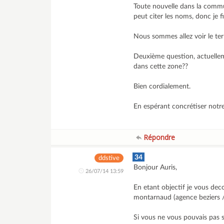
Toute nouvelle dans la comm
peut citer les noms, donc je f
Nous sommes allez voir le terra
Deuxième question, actuelleme
dans cette zone??
Bien cordialement.
En espérant concrétiser notr
Répondre
34
ddstive
Bonjour Auris,
26/07/14 13:59
En etant objectif je vous dec
montarnaud (agence beziers /
Si vous ne vous pouvais pas 