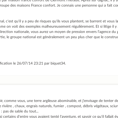
 par maison france confort de Clermont l'herault. Après sur Gignac, il y a
groupe des maisons France confort. Je connais une personne qui a fait co
l, c'est qu'il y a peu de risques qu'ils vous plantent, se barrent et vous 
e on voit des exemples malheureusement régulièrement. Et si litige il y 
 direction nationale, vous aurez un moyen de pression envers l'agence du
tie, le groupe national est généralement un peu plus cher que le construc
ification le 26/07/14 23:21 par biquet34.
oir, comme vous, une terre argileuse abominable, et j'envisage de tenter de 
 rivière , chaux, engrais naturels, fumier , compost, débris végétaux, sciure
 : pas de sable du tout...
i certains d'entre vous avaient tenté l'aventure, et savoir ce qu'il fallait évi