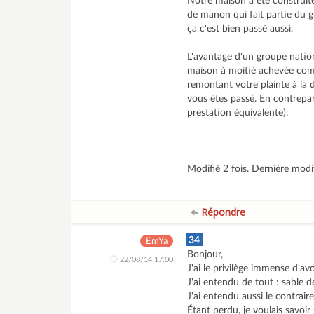
Notre maison à été construite
de manon qui fait partie du 
ça c'est bien passé aussi.
L'avantage d'un groupe nationa
maison à moitié achevée comm
remontant votre plainte à la
vous êtes passé. En contrepar
prestation équivalente).
Modifié 2 fois. Dernière mod
Répondre
34
EmYa
Bonjour,
22/08/14 17:00
J'ai le privilège immense d'av
J'ai entendu de tout : sable de
J'ai entendu aussi le contraire
Étant perdu, je voulais savoir s