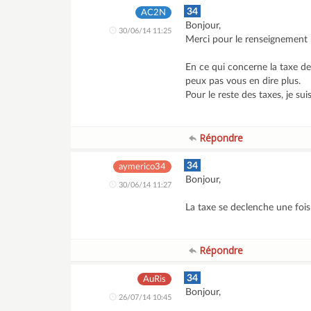
34
AC2N
Bonjour,
30/06/14 11:25
Merci pour le renseignement p
En ce qui concerne la taxe d
peux pas vous en dire plus.
Pour le reste des taxes, je su
Répondre
34
aymerico34
Bonjour,
30/06/14 11:27
La taxe se declenche une foi
Répondre
34
AuRis
Bonjour,
26/07/14 10:45