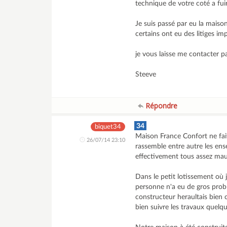
technique de votre coté a fu
Je suis passé par eu la maiso
certains ont eu des litiges imp
je vous laisse me contacter p
Steeve
Répondre
34
biquet34
Maison France Confort ne fai
26/07/14 23:10
rassemble entre autre les ens
effectivement tous assez mau
Dans le petit lotissement où 
personne n'a eu de gros probl
constructeur heraultais bien
bien suivre les travaux quelque