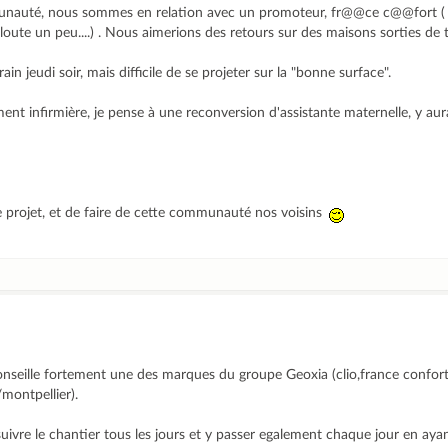
unauté, nous sommes en relation avec un promoteur, fr@@ce c@@fort ( je
iloute un peu....) . Nous aimerions des retours sur des maisons sorties de t
in jeudi soir, mais difficile de se projeter sur la "bonne surface".
nt infirmière, je pense à une reconversion d'assistante maternelle, y aura
e projet, et de faire de cette communauté nos voisins
onseille fortement une des marques du groupe Geoxia (clio,france confort 
montpellier).
suivre le chantier tous les jours et y passer egalement chaque jour en a