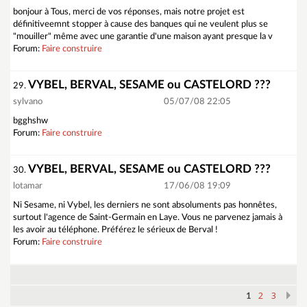
bonjour à Tous, merci de vos réponses, mais notre projet est
définitiveemnt stopper à cause des banques qui ne veulent plus se
"mouiller" même avec une garantie d'une maison ayant presque la v
Forum:
Faire construire
VYBEL, BERVAL, SESAME ou CASTELORD ???
29.
sylvano
05/07/08 22:05
bgghshw
Forum:
Faire construire
VYBEL, BERVAL, SESAME ou CASTELORD ???
30.
lotamar
17/06/08 19:09
Ni Sesame, ni Vybel, les derniers ne sont absoluments pas honnêtes,
surtout l'agence de Saint-Germain en Laye. Vous ne parvenez jamais à
les avoir au téléphone. Préférez le sérieux de Berval !
Forum:
Faire construire
2
3
1