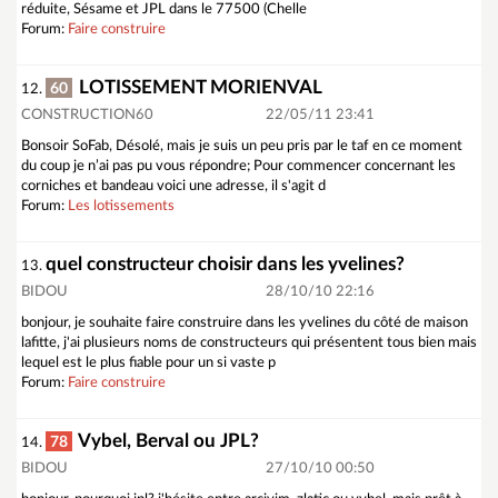
réduite, Sésame et JPL dans le 77500 (Chelle
Forum:
Faire construire
LOTISSEMENT MORIENVAL
60
12.
CONSTRUCTION60
22/05/11 23:41
Bonsoir SoFab, Désolé, mais je suis un peu pris par le taf en ce moment
du coup je n’ai pas pu vous répondre; Pour commencer concernant les
corniches et bandeau voici une adresse, il s'agit d
Forum:
Les lotissements
quel constructeur choisir dans les yvelines?
13.
BIDOU
28/10/10 22:16
bonjour, je souhaite faire construire dans les yvelines du côté de maison
lafitte, j'ai plusieurs noms de constructeurs qui présentent tous bien mais
lequel est le plus fiable pour un si vaste p
Forum:
Faire construire
Vybel, Berval ou JPL?
78
14.
BIDOU
27/10/10 00:50