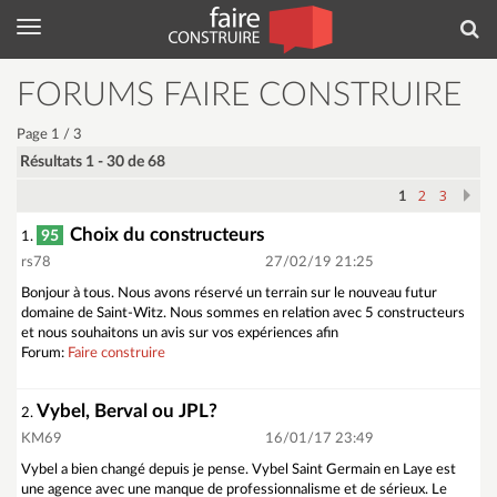
Menu
Rec
FORUMS FAIRE CONSTRUIRE
Page 1 / 3
Résultats 1 - 30 de 68
2
3
1
Choix du constructeurs
95
1.
rs78
27/02/19 21:25
Bonjour à tous. Nous avons réservé un terrain sur le nouveau futur
domaine de Saint-Witz. Nous sommes en relation avec 5 constructeurs
et nous souhaitons un avis sur vos expériences afin
Forum:
Faire construire
Vybel, Berval ou JPL?
2.
KM69
16/01/17 23:49
Vybel a bien changé depuis je pense. Vybel Saint Germain en Laye est
une agence avec une manque de professionnalisme et de sérieux. Le