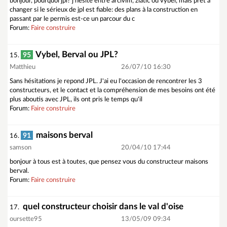
bonjour, pourquoi jpl? j'hésite entre arcivim, zlatic ou vybel, mais prêt à
changer si le sérieux de jpl est fiable: des plans à la construction en
passant par le permis est-ce un parcour du c
Forum:
Faire construire
Vybel, Berval ou JPL?
95
15.
Matthieu
26/07/10 16:30
Sans hésitations je repond JPL. J'ai eu l'occasion de rencontrer les 3
constructeurs, et le contact et la compréhension de mes besoins ont été
plus aboutis avec JPL, ils ont pris le temps qu'il
Forum:
Faire construire
maisons berval
91
16.
samson
20/04/10 17:44
bonjour à tous est à toutes, que pensez vous du constructeur maisons
berval.
Forum:
Faire construire
quel constructeur choisir dans le val d'oise
17.
oursette95
13/05/09 09:34