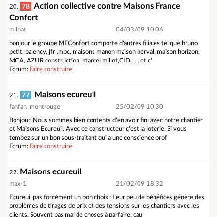
Action collective contre Maisons France
78
20.
Confort
milpat
04/03/09 10:06
bonjour le groupe MFConfort comporte d'autres filiales tel que bruno
petit, balency, jfr ,mbc, maisons manon maison berval ,maison horizon,
MCA, AZUR construction, marcel millot,CID...... et c'
Forum:
Faire construire
Maisons ecureuil
77
21.
fanfan_montrouge
25/02/09 10:30
Bonjour, Nous sommes bien contents d'en avoir fini avec notre chantier
et Maisons Ecureuil. Avec ce constructeur c'est la loterie. Si vous
tombez sur un bon sous-traitant qui a une conscience prof
Forum:
Faire construire
Maisons ecureuil
22.
max-1
21/02/09 18:32
Ecureuil pas forcément un bon choix : Leur peu de bénéfices génère des
problèmes de tirages de prix et des tensions sur les chantiers avec les
clients. Souvent pas mal de choses à parfaire, cau