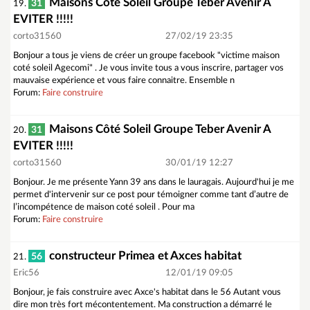
Maisons Côté Soleil Groupe Teber Avenir A
31
19.
EVITER !!!!!
corto31560
27/02/19 23:35
Bonjour a tous je viens de créer un groupe facebook "victime maison
coté soleil Agecomi" . Je vous invite tous a vous inscrire, partager vos
mauvaise expérience et vous faire connaitre. Ensemble n
Forum:
Faire construire
Maisons Côté Soleil Groupe Teber Avenir A
31
20.
EVITER !!!!!
corto31560
30/01/19 12:27
Bonjour. Je me présente Yann 39 ans dans le lauragais. Aujourd'hui je me
permet d'intervenir sur ce post pour témoigner comme tant d’autre de
l’incompétence de maison coté soleil . Pour ma
Forum:
Faire construire
constructeur Primea et Axces habitat
56
21.
Eric56
12/01/19 09:05
Bonjour, je fais construire avec Axce's habitat dans le 56 Autant vous
dire mon très fort mécontentement. Ma construction a démarré le