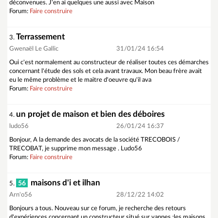
déconvenues. J'en ai quelques une aussi avec Maison
Forum:
Faire construire
Terrassement
3.
Gwenaël Le Gallic
31/01/24 16:54
Oui c'est normalement au constructeur de réaliser toutes ces démarches
concernant l'étude des sols et cela avant travaux. Mon beau frère avait
eu le même problème et le maitre d'oeuvre qu'il ava
Forum:
Faire construire
un projet de maison et bien des déboires
4.
ludo56
26/01/24 16:37
Bonjour, A la demande des avocats de la société TRECOBOIS /
TRECOBAT, je supprime mon message . Ludo56
Forum:
Faire construire
maisons d'i et ilhan
56
5.
Arn'o56
28/12/22 14:02
Bonjours a tous. Nouveau sur ce forum, je recherche des retours
d'expériences concernant un constructeur situé sur vannes :les maisons