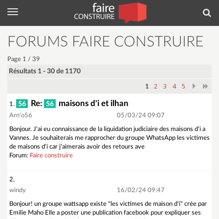
Menu
Rec
FORUMS FAIRE CONSTRUIRE
Page 1 / 39
Résultats 1 - 30 de 1170
2
3
4
5
1
Re:
maisons d'i et ilhan
56
56
1.
Arn'o56
05/03/24 09:07
Bonjour. J'ai eu connaissance de la liquidation judiciaire des maisons d'i a
Vannes. Je souhaiterais me rapprocher du groupe WhatsApp les victimes
de maisons d'i car j'aimerais avoir des retours ave
Forum:
Faire construire
2.
windy
16/02/24 09:47
Bonjour! un groupe wattsapp existe "les victimes de maison d'i" crée par
Emilie Maho Elle a poster une publication facebook pour expliquer ses