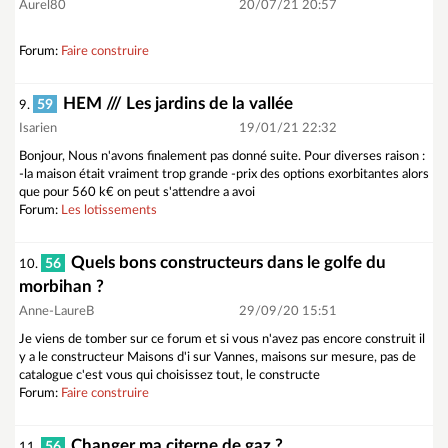
Aurel80
20/07/21 20:57
Forum:
Faire construire
HEM /// Les jardins de la vallée
59
9.
Isarien
19/01/21 22:32
Bonjour, Nous n'avons finalement pas donné suite. Pour diverses raison :
-la maison était vraiment trop grande -prix des options exorbitantes alors
que pour 560 k€ on peut s'attendre a avoi
Forum:
Les lotissements
Quels bons constructeurs dans le golfe du
56
10.
morbihan ?
Anne-LaureB
29/09/20 15:51
Je viens de tomber sur ce forum et si vous n'avez pas encore construit il
y a le constructeur Maisons d'i sur Vannes, maisons sur mesure, pas de
catalogue c'est vous qui choisissez tout, le constructe
Forum:
Faire construire
Changer ma citerne de gaz ?
56
11.