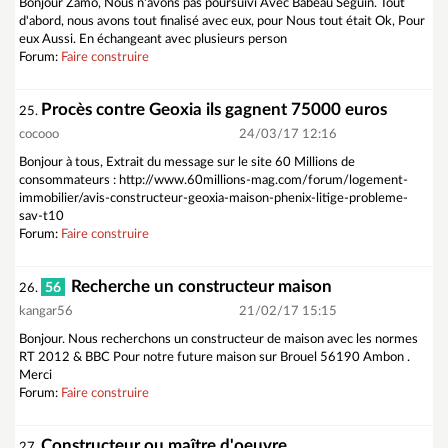
Bonjour Zamo, Nous n'avons pas poursuivi Avec Babeau Seguin. Tout
d'abord, nous avons tout finalisé avec eux, pour Nous tout était Ok, Pour
eux Aussi. En échangeant avec plusieurs person
Forum:
Faire construire
Procès contre Geoxia ils gagnent 75000 euros
25.
cocooo
24/03/17 12:16
Bonjour à tous, Extrait du message sur le site 60 Millions de
consommateurs : http://www.60millions-mag.com/forum/logement-
immobilier/avis-constructeur-geoxia-maison-phenix-litige-probleme-
sav-t10
Forum:
Faire construire
Recherche un constructeur maison
56
26.
kangar56
21/02/17 15:15
Bonjour. Nous recherchons un constructeur de maison avec les normes
RT 2012 & BBC Pour notre future maison sur Brouel 56190 Ambon .
Merci
Forum:
Faire construire
Constructeur ou maître d'oeuvre
27.