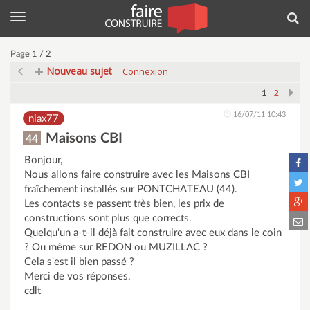
Menu
Rec
Page 1 / 2
Nouveau sujet
Connexion
2
1
16/07/11 10:43
niax77
Maisons CBI
44
Bonjour,
Nous allons faire construire avec les Maisons CBI
fraîchement installés sur PONTCHATEAU (44).
Les contacts se passent très bien, les prix de
constructions sont plus que corrects.
Quelqu'un a-t-il déjà fait construire avec eux dans le coin
? Ou même sur REDON ou MUZILLAC ?
Cela s'est il bien passé ?
Merci de vos réponses.
cdlt