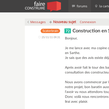
forums
la cart
Nouveau sujet
Messages
Connexion
Construction en 
72
Scaterbrain
25/11/11 09:31
Bonjour,
Je me lance avec ma copine da
en Sarthe.
Je sais que des avis existe dé
Après avoir fait le tour des
consultation des constructeu
Nous avons commencer par LG 
notre projet, bon baratin aus
l'avoir vu nous attendons tou
Donc voilà nous rencontrons d
lirai avec plaisir.