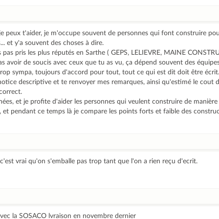
je peux t'aider, je m'occupe souvent de personnes qui font construire pour
s... et y'a souvent des choses à dire.
'as pas pris les plus réputés en Sarthe ( GEPS, LELIEVRE, MAINE CON
pas avoir de soucis avec ceux que tu as vu, ça dépend souvent des équipes
p sympa, toujours d'accord pour tout, tout ce qui est dit doit être écrit.
 notice descriptive et te renvoyer mes remarques, ainsi qu'estimé le cout
 correct.
nées, et je profite d'aider les personnes qui veulent construire de manière
d, et pendant ce temps là je compare les points forts et faible des constru
c'est vrai qu'on s'emballe pas trop tant que l'on a rien reçu d'ecrit.
avec la SOSACO lvraison en novembre dernier