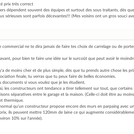
té prix très correct
ers dépendent souvent des équipes et surtout des sous traitants, dès que 
us sérieuses sont parfois décevantes!!! (Mes voisins ont un gros souci a
le commercial ne te dira jamais de faire tes choix de carrelage ou de port
r avant, pour bien te faire une idée sur le surcoût que peut avoir le moindr
y'a de moins cher et de plus simple, dès que tu prends autre chose les pri
ociation finale, tu verras que tu peux faire de belles économies.
 documents si vous voulez que je les étudient.
ssi, les constructeurs ont tendance a tirer tellement sur tout, que certain
sons séparatives entre le garage et la maison. (Celle-ci doit être au moin
nt thermique.
anormal qu'un constructeur propose encore des murs en parpaing avec un
x, ils peuvent mettre 120mm de laine ce qui augmente considérablement
viron 10% sur l'année).