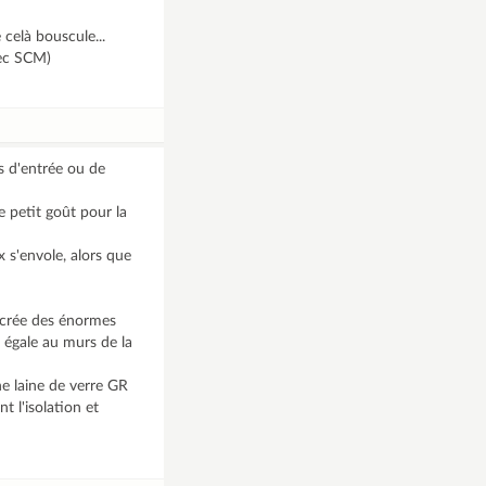
celà bouscule...
vec SCM)
es d'entrée ou de
e petit goût pour la
x s'envole, alors que
s crée des énormes
s égale au murs de la
e laine de verre GR
 l'isolation et