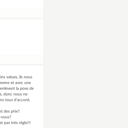
ns values, ils nous
 meme et avec une
 enlèvent la pose de
os, donc nous ne
ns tous d'accord,
t des prix!!
z-vous?
t pas très réglo!!!