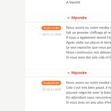
A bientôt
Répondre
Nous avons eu notre rendez vo
Scaterbrain
fait un premier chiffrage et 
29/11/11 10:03
Il nous a également donné l'e
Après visite sur places le ter
Le seul reproche que nous po
Nous continuons nos démarche
Si vous avez des avis cela m’i
Répondre
Nous avons eu notre rendez 
Scaterbrain
Cela c'est très bien passé, i
05/12/11 10:07
pouvoir négocier avec la banq
En attendant nous rencontro
Si vous avez un peu plus d'inf