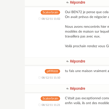
Répondre
Oui BEN72 je pense que cela 
Scaterbrain
On avait prévus de négocier a
08/12/11 11:02
Nous avons rencontrés hier m
modèles de maison sur lequel
travaillera pas avec eux.
Voilà prochain rendez vous G
Répondre
tu fais une maison vraiment a
pffffttttt
08/12/11 11:10
Répondre
C'était pas exceptionnel com
Scaterbrain
enfin voilà, ils ont des modè
08/12/11 11:21