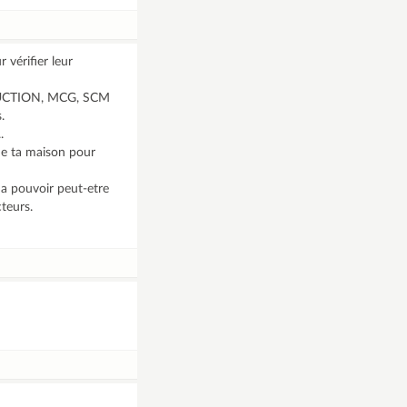
 vérifier leur
STRUCTION, MCG, SCM
.
.
 de ta maison pour
 a pouvoir peut-etre
cteurs.