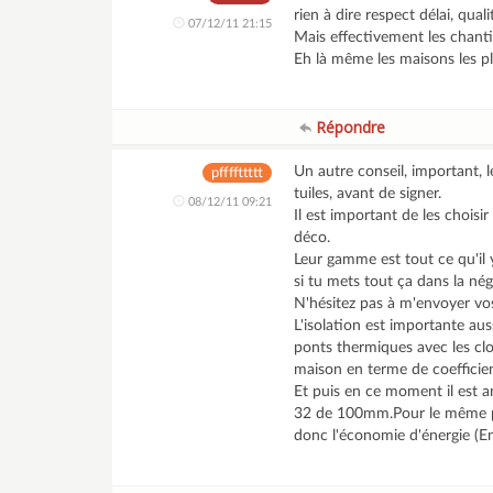
rien à dire respect délai, quali
07/12/11 21:15
Mais effectivement les chanti
Eh là même les maisons les pl
Répondre
Un autre conseil, important, 
pffffttttt
tuiles, avant de signer.
08/12/11 09:21
Il est important de les choisi
déco.
Leur gamme est tout ce qu'il 
si tu mets tout ça dans la nég
N'hésitez pas à m'envoyer vos
L'isolation est importante au
ponts thermiques avec les cloi
maison en terme de coefficie
Et puis en ce moment il est 
32 de 100mm.Pour le même pri
donc l'économie d'énergie (En