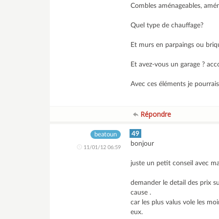
Combles aménageables, amén
Quel type de chauffage?
Et murs en parpaings ou briqu
Et avez-vous un garage ? acco
Avec ces éléments je pourrais 
Répondre
49
beatoun
bonjour
11/01/12 06:59
juste un petit conseil avec ma
demander le detail des prix s
cause .
car les plus valus vole les mo
eux.