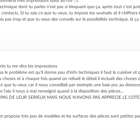
e donnerai mes impressions suite au rdv ;-).
chnique dont tu parles n'est pas si bloquant que ça, après tout c'est ju
ontacts. Si tu sais ce que tu veux, tu impose tes souhaits et il chiffrera 
ais pas trop et que tu veux des conseils sur le possibilités technique, là ç
rès tu me dira tes impressions
a le problème est qu'il donne peu d'info techniques il faut le cuisiner et
choses et à chaque fois quand on relisait le détail il incluait des choses q
 ce que tu veux car il nous conseillait par exemple une baie pvc au dessou
 l'alu il nous à mal renseigné quand à la disposition des pièces...
PAS DE LEUR SERIEUX MAIS NOUS N'AVONS PAS APPRECIE LE COT
I
 propose très peu de modèles et les surfaces des pièces sont petites par