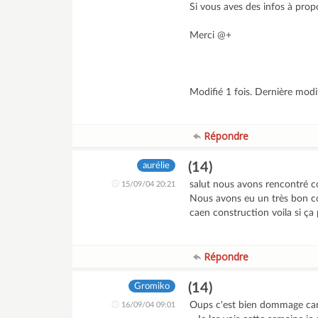
Si vous aves des infos à prop
Merci @+
Modifié 1 fois. Dernière mod
Répondre
(14)
aurélie
salut nous avons rencontré c
15/09/04 20:21
Nous avons eu un très bon co
caen construction voila si ça
Répondre
(14)
Gromiko
Oups c'est bien dommage car n
16/09/04 09:01