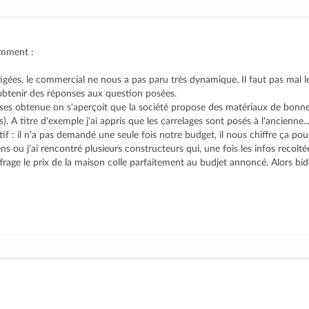
emment :
gées, le commercial ne nous a pas paru très dynamique. Il faut pas mal le
 obtenir des réponses aux question posées.
onses obtenue on s'aperçoit que la société propose des matériaux de bonn
 A titre d'exemple j'ai appris que les carrelages sont posés à l'ancienne..
tif : il n'a pas demandé une seule fois notre budget, il nous chiffre ça pou
ens ou j'ai rencontré plusieurs constructeurs qui, une fois les infos recolt
age le prix de la maison colle parfaitement au budjet annoncé. Alors bid