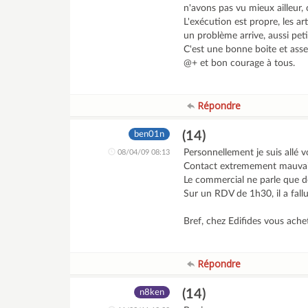
n'avons pas vu mieux ailleur,
L'exécution est propre, les a
un problème arrive, aussi petit
C'est une bonne boite et assez
@+ et bon courage à tous.
Répondre
(14)
ben01n
Personnellement je suis allé vo
08/04/09 08:13
Contact extremement mauvai
Le commercial ne parle que d
Sur un RDV de 1h30, il a fall
Bref, chez Edifides vous ache
Répondre
(14)
n8ken