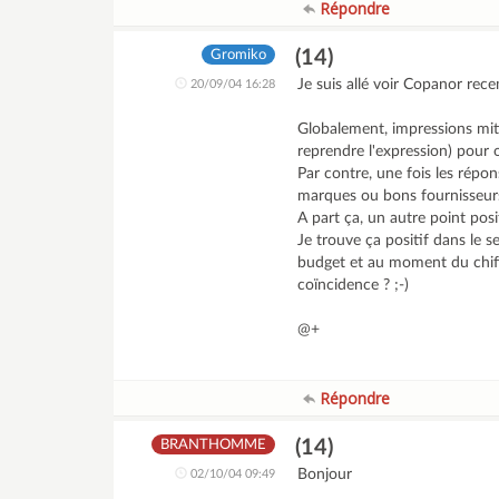
Répondre
(14)
Gromiko
Je suis allé voir Copanor rec
20/09/04 16:28
Globalement, impressions miti
reprendre l'expression) pour
Par contre, une fois les rép
marques ou bons fournisseurs).
A part ça, un autre point posi
Je trouve ça positif dans le s
budget et au moment du chiffr
coïncidence ? ;-)
@+
Répondre
(14)
BRANTHOMME
Bonjour
02/10/04 09:49