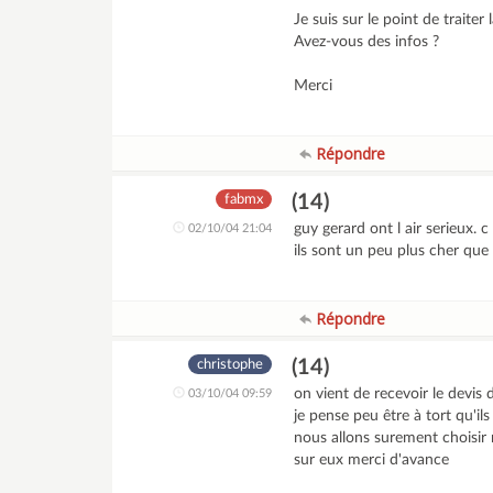
Je suis sur le point de trait
Avez-vous des infos ?
Merci
Répondre
(14)
fabmx
guy gerard ont l air serieux. c
02/10/04 21:04
ils sont un peu plus cher que 
Répondre
(14)
christophe
on vient de recevoir le devis
03/10/04 09:59
je pense peu être à tort qu'il
nous allons surement choisir 
sur eux merci d'avance