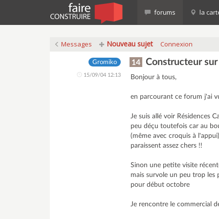
forums
la cart
Nouveau sujet
Messages
Connexion
Constructeur sur
14
Gromiko
15/09/04 12:13
Bonjour à tous,
en parcourant ce forum j'ai v
Je suis allé voir Résidences C
peu déçu toutefois car au bou
(même avec croquis à l'appui)
paraissent assez chers !!
Sinon une petite visite réce
mais survole un peu trop les 
pour début octobre
Je rencontre le commercial 