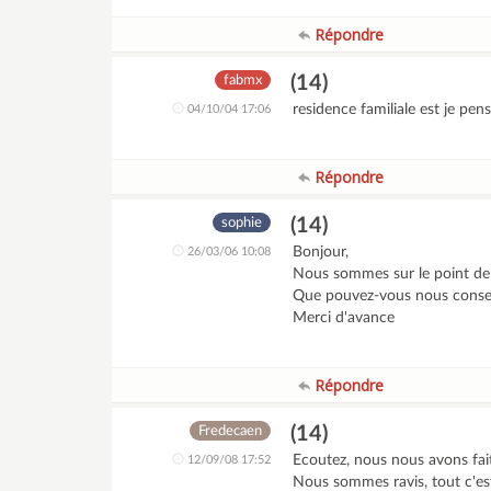
Répondre
(14)
fabmx
residence familiale est je pen
04/10/04 17:06
Répondre
(14)
sophie
Bonjour,
26/03/06 10:08
Nous sommes sur le point de 
Que pouvez-vous nous consei
Merci d'avance
Répondre
(14)
Fredecaen
Ecoutez, nous nous avons fait
12/09/08 17:52
Nous sommes ravis, tout c'es