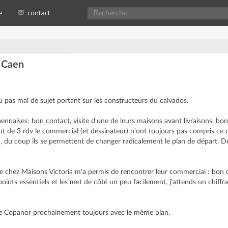
e
contact
 Caen
u pas mal de sujet portant sur les constructeurs du calvados.
aennaises: bon contact, visite d'une de leurs maisons avant livraisons, bon
t de 3 rdv le commercial (et dessinateur) n'ont toujours pas compris ce q
, du coup ils se permettent de changer radicalement le plan de départ. De
nte chez Maisons Victoria m'a permis de rencontrer leur commercial : bon
points essentiels et les met de côté un peu facilement, j'attends un chiff
de Copanor prochainement toujours avec le même plan.