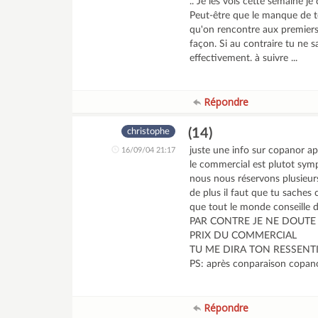
.. Je les vois cette semaine j
Peut-être que le manque de te
qu'on rencontre aux premiers c
façon. Si au contraire tu ne s
effectivement. à suivre ...
Répondre
(14)
christophe
juste une info sur copanor ap
16/09/04 21:17
le commercial est plutot symp
nous nous réservons plusieurs 
de plus il faut que tu saches
que tout le monde conseille de
PAR CONTRE JE NE DOUTE 
PRIX DU COMMERCIAL
TU ME DIRA TON RESSENT
PS: après conparaison copanor
Répondre