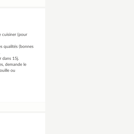
 cuisiner (pour
es qualités (bonnes
.
r dans 15j.
ées, demande le
ouille ou