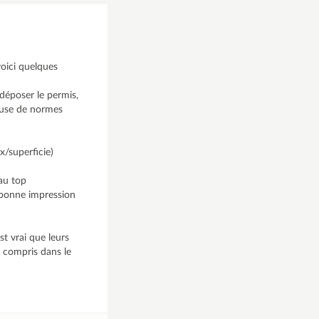
voici quelques
déposer le permis,
cause de normes
x/superficie)
 au top
s bonne impression
t vrai que leurs
e compris dans le