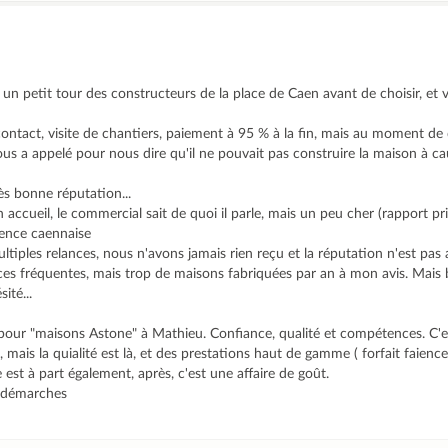
n petit tour des constructeurs de la place de Caen avant de choisir, et 
ontact, visite de chantiers, paiement à 95 % à la fin, mais au moment de 
ous a appelé pour nous dire qu'il ne pouvait pas construire la maison à 
ès bonne réputation...
accueil, le commercial sait de quoi il parle, mais un peu cher (rapport pri
dence caennaise
ltiples relances, nous n'avons jamais rien reçu et la réputation n'est pas
ances fréquentes, mais trop de maisons fabriquées par an à mon avis. Mai
ité...
our "maisons Astone" à Mathieu. Confiance, qualité et compétences. C'es
mais la quialité est là, et des prestations haut de gamme ( forfait faienc
e est à part également, après, c'est une affaire de goût.
s démarches