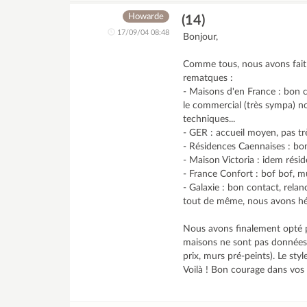
Howarde
(14)
17/09/04 08:48
Bonjour,
Comme tous, nous avons fait u
rematques :
- Maisons d'en France : bon c
le commercial (très sympa) n
techniques...
- GER : accueil moyen, pas tr
- Résidences Caennaises : bon 
- Maison Victoria : idem rési
- France Confort : bof bof, mu
- Galaxie : bon contact, rel
tout de même, nous avons hés
Nous avons finalement opté p
maisons ne sont pas données, 
prix, murs pré-peints). Le styl
Voilà ! Bon courage dans vo