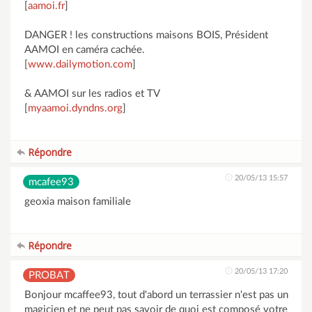
[
aamoi.fr
]
DANGER ! les constructions maisons BOIS, Président
AAMOI en caméra cachée.
[
www.dailymotion.com
]
& AAMOI sur les radios et TV
[
myaamoi.dyndns.org
]
Répondre
20/05/13 15:57
mcafee93
geoxia maison familiale
Répondre
20/05/13 17:20
PROBAT
Bonjour mcaffee93, tout d'abord un terrassier n'est pas un
magicien et ne peut pas savoir de quoi est composé votre