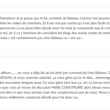
iffamations et je pense que tt les contents de Babeau comme moi peuven
ire les visites de chantiers. Et il est vrai par contre qu il est plus facile d
s personnes ca se passe bien desole pour toi mais je comprends que le co
r toi...et si ca t interesse de conniaitre les blogs des autres arrete de veni
connais c est certainement pas chez Babeau ca c est sur....
r ailleurs.........on vous a déjà dis qu'on était pas commercial chez Babeau
N, et nous sommes satisfait, ça vous gêne qu'on le dise.....dommage 
, des mauvaises langues aussi. Ca vous gêne tant que ça, sur ce forum to
lle que c'est un forum de discusion FAIRE CONSTRUIRE alors laissez nous 
si dire ce que vous pensez mais des constructeurs pas de nous. Nous 
sons réellement construire désolé pour toi Jean Luc.