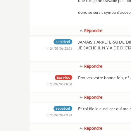
une fois je ne travaille pas p
donc se serait sympa d'accep
Répondre
sebetcel
JAMAIS J ARRETERAI DE D
JE SACHE IL N Y A DE DIC
24/09/06 23:36
Répondre
jean-luc
Prouvez votre bonne fois, n° d
25/09/06 08:04
Répondre
sebetcel
Et toi file le aussi car qui m
25/09/06 09:24
Répondre