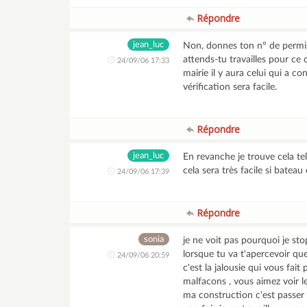
Répondre
jean_luc
Non, donnes ton n° de permis d
attends-tu travailles pour ce c
24/09/06 17:33
mairie il y aura celui qui a c
vérification sera facile.
Répondre
jean_luc
En revanche je trouve cela t
cela sera très facile si bateau
24/09/06 17:39
Répondre
sonia
je ne voit pas pourquoi je st
lorsque tu va t'apercevoir que
24/09/06 20:59
c'est la jalousie qui vous fai
malfacons , vous aimez voir 
ma construction c'est passer s