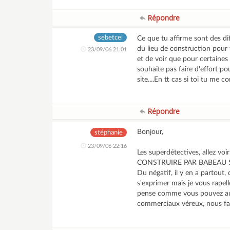
Répondre
sebetcel
Ce que tu affirme sont des d
du lieu de construction pour fa
23/09/06 21:01
et de voir que pour certaine
souhaite pas faire d'effort pou
site....En tt cas si toi tu me 
Répondre
Bonjour,
stéphanie
23/09/06 22:16
Les superdétectives, allez voi
CONSTRUIRE PAR BABEAU SEGUI
Du négatif, il y en a partout
s'exprimer mais je vous rape
pense comme vous pouvez aus
commerciaux véreux, nous fai