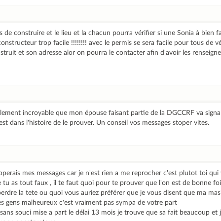
e construire et le lieu et la chacun pourra vérifier si une Sonia à bien fa
onstructeur trop facile !!!!!!!! avec le permis se sera facile pour tous de v
onstruit et son adresse alor on pourra le contacter afin d'avoir les renseign
ellement incroyable que mon épouse faisant partie de la DGCCRF va signa
 est dans l'histoire de le prouver. Un conseil vos messages stoper vites.
opperais mes messages car je n'est rien a me reprocher c'est plutot toi qu
 tu as tout faux , il te faut quoi pour te prouver que l'on est de bonne fo
t perdre la tete ou quoi vous auriez préférer que je vous disent que ma ma
les gens malheureux c'est vraiment pas sympa de votre part
ans souci mise a part le délai 13 mois je trouve que sa fait beaucoup et j