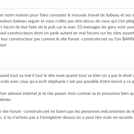
er notre maison pour faire constater le mauvais travail de babeau et ses so
maison babeau seguin et vous n'allez pas etre decus de ceux qui s'en pleig
urs facon de leur faire de la pub car la avec 53 messages les gens vont avoi
seul constructeurs dont on parle autant en mal facons sur les sites ouve
leur constructeur pas comme le site forum -construire.net ou l'on BANNI 
teur
nd tout va mal il faut le dire mais quand tout va bien on a pas le droit de
it d'accords avec ceux qu'a ecrit stéphanie c'est pas possible d'etre borné a ce 
ton adresse internet je te fais passer mon contrat sa te prouveras bien qu
babeau
e site forum -construire.net ne banni pas les personnes mécontentes de l
c si tu n'arrives pas a t'enregistrer dessus on y peut rien mais ne racont