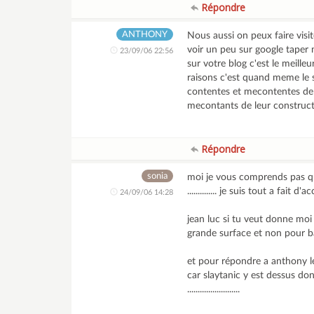
Répondre
ANTHONY
Nous aussi on peux faire visit
voir un peu sur google taper 
23/09/06 22:56
sur votre blog c'est le meille
raisons c'est quand meme le 
contentes et mecontentes de 
mecontants de leur construc
Répondre
sonia
moi je vous comprends pas qua
.............. je suis tout a fa
24/09/06 14:28
jean luc si tu veut donne moi 
grande surface et non pour 
et pour répondre a anthony l
car slaytanic y est dessus don
.........................