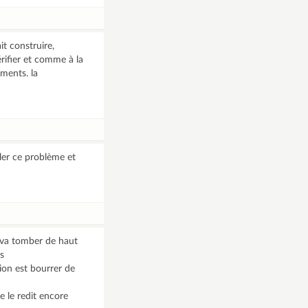
it construire,
érifier et comme à la
ements. la
ler ce problème et
i va tomber de haut
is
sion est bourrer de
e le redit encore