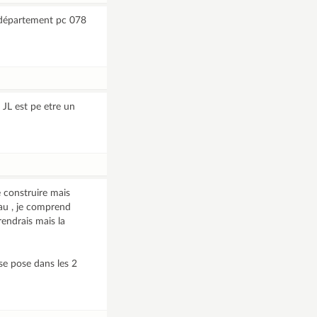
e département pc 078
 JL est pe etre un
 construire mais
au , je comprend
endrais mais la
se pose dans les 2