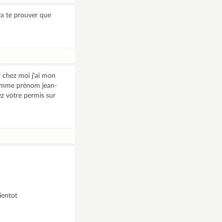
 va te prouver que
r chez moi j'ai mon
 comme prénom jean-
ez votre permis sur
ientot