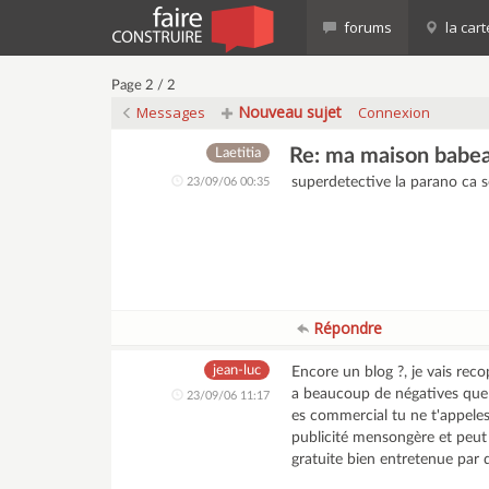
forums
la cart
Page 2 / 2
Nouveau sujet
Messages
Connexion
Re: ma maison babe
Laetitia
superdetective la parano ca s
23/09/06 00:35
Répondre
jean-luc
Encore un blog ?, je vais rec
a beaucoup de négatives que 
23/09/06 11:17
es commercial tu ne t'appeles 
publicité mensongère et peut 
gratuite bien entretenue par 