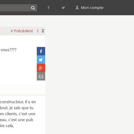
Mon compte
Précédent
1
2
s vous????
onstructeur, il y en
out, je sais que tu
es clients, c'est une
beau, c'est une pub
re celà,