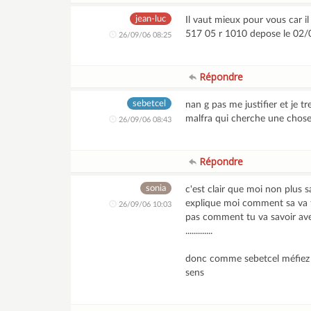
jean-luc
Il vaut mieux pour vous car i
517 05 r 1010 depose le 02
26/09/06 08:25
Répondre
sebetcel
nan g pas me justifier et je t
malfra qui cherche une chose
26/09/06 08:43
Répondre
sonia
c'est clair que moi non plus
explique moi comment sa va t
26/09/06 10:03
pas comment tu va savoir ave
.............
donc comme sebetcel méfiez vo
sens