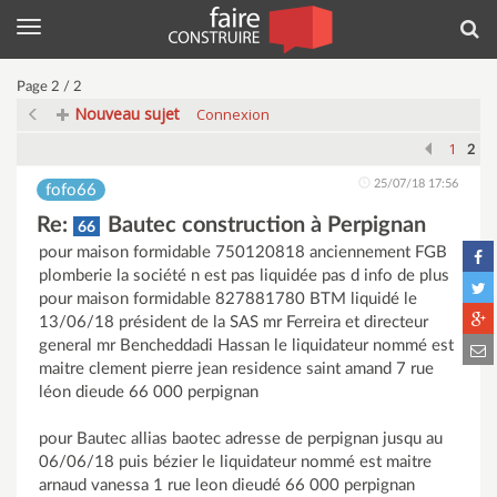
Menu
Rec
Page 2 / 2
Nouveau sujet
Connexion
1
2
25/07/18 17:56
fofo66
Re:
Bautec construction à Perpignan
66
pour maison formidable 750120818 anciennement FGB
plomberie la société n est pas liquidée pas d info de plus
pour maison formidable 827881780 BTM liquidé le
13/06/18 président de la SAS mr Ferreira et directeur
general mr Bencheddadi Hassan le liquidateur nommé est
maitre clement pierre jean residence saint amand 7 rue
léon dieude 66 000 perpignan
pour Bautec allias baotec adresse de perpignan jusqu au
06/06/18 puis bézier le liquidateur nommé est maitre
arnaud vanessa 1 rue leon dieudé 66 000 perpignan