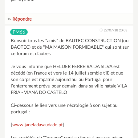
Répondre
29/07/18 20:03
PM66
Bonsoir tous les "amis" de BAUTEC CONSTRUCTION (ou
BAOTEC) et de "MA MAISON FORMIDABLE" qui sont sur
ce forum et d'autres
Je vous informe que HELDER FERREIRA DA SILVA est
décédé (en France et vers le 14 juillet semble t'il) et que
son corps est rapatrié aujourd'hui au Portugal pour
l'enterrement prévu pour demain, dans sa ville natale VILA
FRIA - VIANA DO CASTELO
Ci-dessous le lien vers une nécrologie à son sujet au
portugal :
[
www.janeladasaudade.pt
]
Les sociétés du ""groupe" sont au fur et à mesure mises