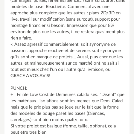
(carrelages, portes, fenetres,faience,..) sans surcourtet dans
modeles de base. Reactivité. Commercial avec une
approche plus complete que les autres : plans 2D/3D en
live, travail sur modification (sans surcout), support pour
montage financier si besoin. Impression que pour 8%
environ de plus que les autres, il ne restera quasiment plus
rien a faire.
-: Assez agressif commercialement: soit synonyme de
passion , approche reactive et de service, soit synonyme
qu'is sont en manque de projets... Aussi, plus cher que les
autres, et malheureusement sur ce marché ont ne sait si
tout est mieux chez l'un ou l'autre qu'à livraison, ou
GRACE A VOS AVIS!
PUNCH:
+ : Filiale Low Cost de Demeures caladoises. "Disent" que
les matériaux , isolations sont les memes que Dem. Calad.
mais que le prix plus bas se joue sur le fait que la forme
des modeles de bouge paset les bases (faiences,
carrelages) sont bien moins quali/choix.
SI votre projet est basique (forme, taille, options), cela
peut etre tres bien!