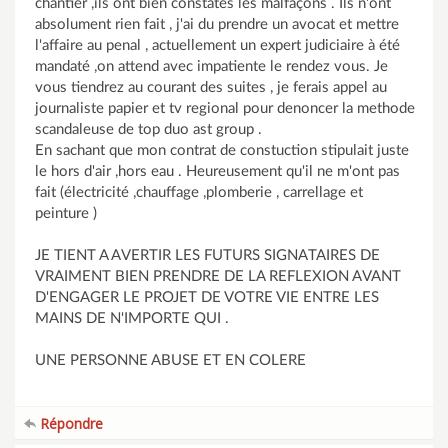
chantier ,ils ont bien constatés les malfaçons . Ils n'ont
absolument rien fait , j'ai du prendre un avocat et mettre
l'affaire au penal , actuellement un expert judiciaire à été
mandaté ,on attend avec impatiente le rendez vous. Je
vous tiendrez au courant des suites , je ferais appel au
journaliste papier et tv regional pour denoncer la methode
scandaleuse de top duo ast group .
En sachant que mon contrat de constuction stipulait juste
le hors d'air ,hors eau . Heureusement qu'il ne m'ont pas
fait (électricité ,chauffage ,plomberie , carrellage et
peinture )
JE TIENT A AVERTIR LES FUTURS SIGNATAIRES DE
VRAIMENT BIEN PRENDRE DE LA REFLEXION AVANT
D'ENGAGER LE PROJET DE VOTRE VIE ENTRE LES
MAINS DE N'IMPORTE QUI .
UNE PERSONNE ABUSE ET EN COLERE
Répondre