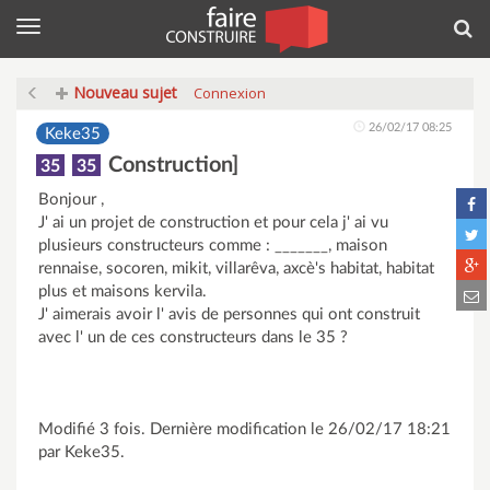
Menu
Rec
Nouveau sujet
Connexion
26/02/17 08:25
Keke35
Construction]
35
35
Bonjour ,
J' ai un projet de construction et pour cela j' ai vu
plusieurs constructeurs comme : _______, maison
rennaise, socoren, mikit, villarêva, axcè's habitat, habitat
plus et maisons kervila.
J' aimerais avoir l' avis de personnes qui ont construit
avec l' un de ces constructeurs dans le 35 ?
Modifié 3 fois. Dernière modification le 26/02/17 18:21
par Keke35.