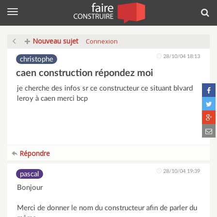
Menu
Rec
Nouveau sujet
Connexion
28/10/04 18:13
christophe
caen construction répondez moi
je cherche des infos sr ce constructeur ce situant blvard
leroy à caen merci bcp
Répondre
28/10/04 19:39
pascal
Bonjour
Merci de donner le nom du constructeur afin de parler du