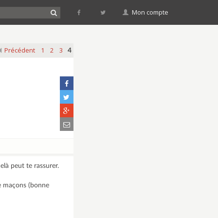
Mon compte
Précédent
1
2
3
4
là peut te rassurer.
de maçons (bonne