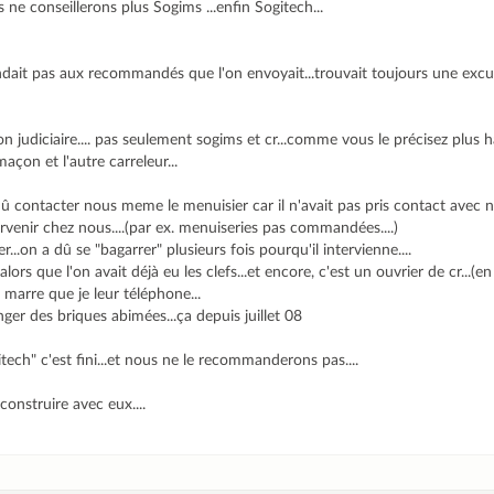
ne conseillerons plus Sogims ...enfin Sogitech...
dait pas aux recommandés que l'on envoyait...trouvait toujours une excu
on judiciaire.... pas seulement sogims et cr...comme vous le précisez plus
açon et l'autre carreleur...
 contacter nous meme le menuisier car il n'avait pas pris contact avec nou
venir chez nous....(par ex. menuiseries pas commandées....)
...on a dû se "bagarrer" plusieurs fois pourqu'il intervienne....
lors que l'on avait déjà eu les clefs...et encore, c'est un ouvrier de cr...(en 
t marre que je leur téléphone...
nger des briques abimées...ça depuis juillet 08
tech" c'est fini...et nous ne le recommanderons pas....
construire avec eux....