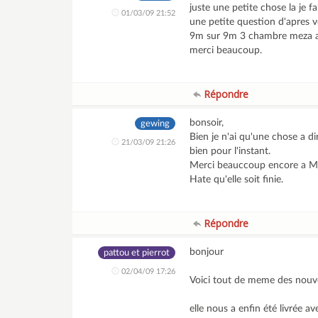
juste une petite chose la je fa
01/03/09 21:52
une petite question d'apres v
9m sur 9m 3 chambre meza a 
merci beaucoup.
Répondre
bonsoir,
gewing
Bien je n'ai qu'une chose a 
21/03/09 21:26
bien pour l'instant.
Merci beauccoup encore a Mr 
Hate qu'elle soit finie.
Répondre
bonjour
pattou et pierrot
02/04/09 17:26
Voici tout de meme des nouvel
elle nous a enfin été livrée av