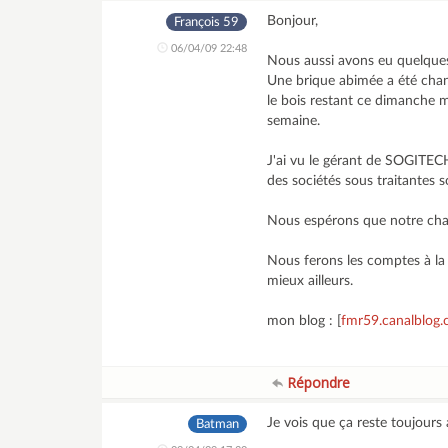
Bonjour,
François 59
06/04/09 22:48
Nous aussi avons eu quelques 
Une brique abimée a été chan
le bois restant ce dimanche m
semaine.
J'ai vu le gérant de SOGITEC
des sociétés sous traitantes s
Nous espérons que notre chan
Nous ferons les comptes à la 
mieux ailleurs.
mon blog : [
fmr59.canalblog
Répondre
Je vois que ça reste toujours a
Batman