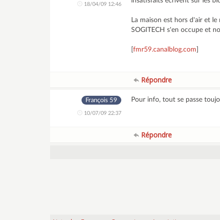
insatisfaits écrivent sur les bl
18/04/09 12:46
La maison est hors d'air et l
SOGITECH s'en occupe et nous 
[
fmr59.canalblog.com
]
Répondre
Pour info, tout se passe toujo
François 59
10/07/09 22:37
Répondre