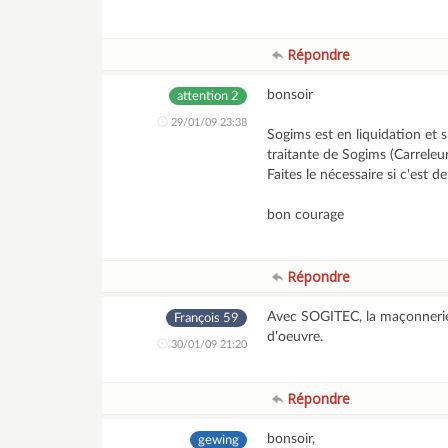
Répondre
bonsoir
attention 2
29/01/09 23:38
Sogims est en liquidation et 
traitante de Sogims (Carreleu
Faites le nécessaire si c'est d
bon courage
Répondre
Avec SOGITEC, la maçonnerie e
François 59
d'oeuvre.
30/01/09 21:20
Répondre
bonsoir,
gewing