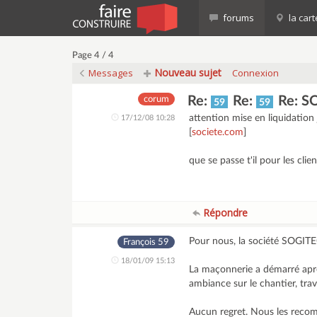
forums
la cart
Page 4 / 4
Nouveau sujet
Messages
Connexion
Re:
Re:
Re: S
corum
59
59
attention mise en liquidation 
17/12/08 10:28
[
societe.com
]
que se passe t'il pour les clie
Répondre
Pour nous, la société SOGITEC
François 59
18/01/09 15:13
La maçonnerie a démarré apr
ambiance sur le chantier, trav
Aucun regret. Nous les rec