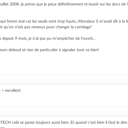
n juillet 2008. je pense que je peux définitivement m'assoir sur les docs de 
ui ferme mal car les seuils sont trop hauts...Monsieur S m'avait dit à la li
nt qu'on n'est pas revenus pour changer la carrelage"
epuis 9 mois, je n'ai pas pu m'empêcher de l'ouvrir...
ours debout et rien de particulier à signaler. tout va bien!
 > excellent
CH celà se passe toujours aussi bien. Et quand c'est bien il faut le dire 