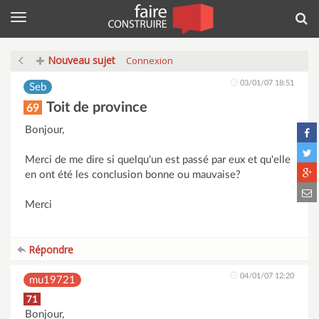
Menu
Rec
Nouveau sujet
Connexion
03/01/07 18:51
Seb
Toit de province
69
Bonjour,
Merci de me dire si quelqu'un est passé par eux et qu'elle
en ont été les conclusion bonne ou mauvaise?
Merci
Répondre
04/01/07 12:20
mu19721
71
Bonjour,