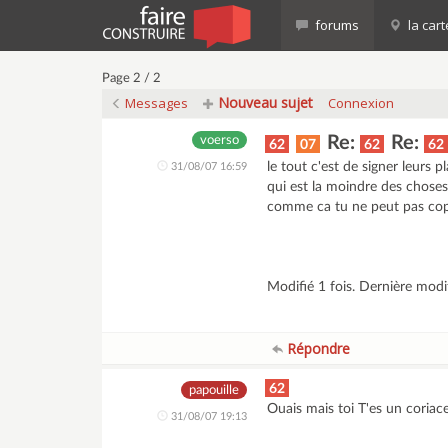
forums
la cart
Page 2 / 2
Nouveau sujet
Messages
Connexion
Re:
Re:
voerso
62
07
62
62
le tout c'est de signer leurs p
31/08/07 16:59
qui est la moindre des choses
comme ca tu ne peut pas copi
Modifié 1 fois. Dernière modi
Répondre
62
papouille
Ouais mais toi T'es un coriace!
31/08/07 19:13