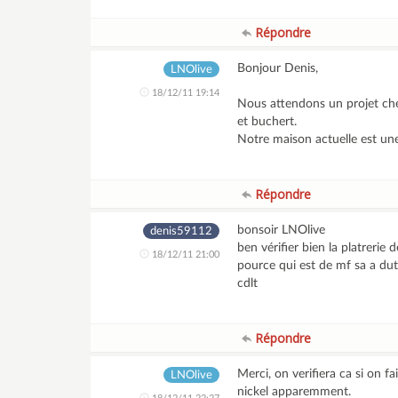
Répondre
Bonjour Denis,
LNOlive
18/12/11 19:14
Nous attendons un projet che
et buchert.
Notre maison actuelle est une
Répondre
bonsoir LNOlive
denis59112
ben vérifier bien la platreri
18/12/11 21:00
pource qui est de mf sa a dut
cdlt
Répondre
Merci, on verifiera ca si on 
LNOlive
nickel apparemment.