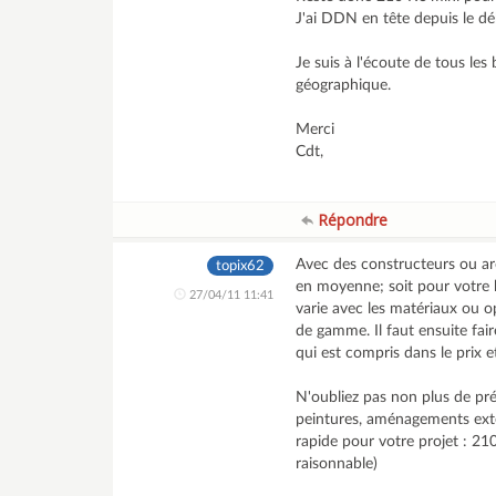
J'ai DDN en tête depuis le dé
Je suis à l'écoute de tous l
géographique.
Merci
Cdt,
Répondre
Avec des constructeurs ou a
topix62
en moyenne; soit pour votre 
27/04/11 11:41
varie avec les matériaux ou o
de gamme. Il faut ensuite fa
qui est compris dans le prix 
N'oubliez pas non plus de pré
peintures, aménagements extér
rapide pour votre projet : 21
raisonnable)