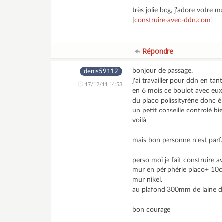
très jolie bog, j'adore votr
[
construire-avec-ddn.com
]
Répondre
bonjour de passage.
denis59112
j'ai travailler pour ddn en tan
17/12/11 14:53
en 6 mois de boulot avec eux 
du placo polissityrène donc 
un petit conseille controlé bi
voilà
mais bon personne n'est parfa
perso moi je fait construire 
mur en périphérie placo+ 10c
mur nikel.
au plafond 300mm de laine de
bon courage