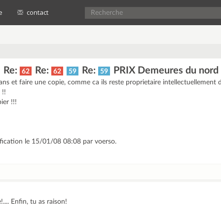
e
contact
Re:
Re:
Re:
PRIX Demeures du nord /
62
62
59
59
lans et faire une copie, comme ca ils reste proprietaire intellectuellement d
 !!
er !!!
fication le 15/01/08 08:08 par voerso.
.... Enfin, tu as raison!