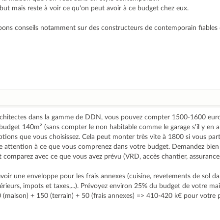
but mais reste à voir ce qu'on peut avoir à ce budget chez eux.
es bons conseils notamment sur des constructeurs de contemporain fiables
rchitectes dans la gamme de DDN, vous pouvez compter 1500-1600 euro
budget 140m² (sans compter le non habitable comme le garage s'il y en a 
ptions que vous choisissez. Cela peut monter très vite à 1800 si vous part
ire attention à ce que vous comprenez dans votre budget. Demandez bien
et comparez avec ce que vous avez prévu (VRD, accès chantier, assurances,
voir une enveloppe pour les frais annexes (cuisine, revetements de sol d
ieurs, impots et taxes,...). Prévoyez environ 25% du budget de votre mais
0 (maison) + 150 (terrain) + 50 (frais annexes) => 410-420 k€ pour votre p