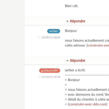
Bien cdt,
Répondre
Bonjour
serber
19/09/11 20:04
nous faisons actuellement co
cette adresse: [
construire-av
Répondre
serber a écrit:
guillaumeB9
------------------------------------
11/12/11 19:18
> Bonjour
>
> nous faisons actuellement 
> avec demeures du nord. Vou
> détail du chantier à cette a
> [
construire-avec-ddn.com
]