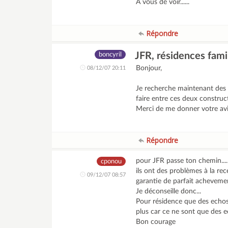
A vous de voir......
Répondre
JFR, résidences famil
boncyril
Bonjour,
08/12/07 20:11
Je recherche maintenant des p
faire entre ces deux construc
Merci de me donner votre avi
Répondre
pour JFR passe ton chemin....
cponou
ils ont des problèmes à la rec
09/12/07 08:57
garantie de parfait achevement
Je déconseille donc...
Pour résidence que des echos (
plus car ce ne sont que des ec
Bon courage