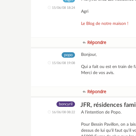
15/06/08 18:24
Agri
Le Blog de notre maison !
Répondre
Bonjour,
popo
15/06/08 19:08
Qui a fait ou est en train de 
Merci de vos avis.
Répondre
JFR, résidences famil
boncyril
A l'intention de Popo.
16/06/08 08:22
Pour Bessin Pavillon, on a la
dessus de lui qu'il faut qu'il