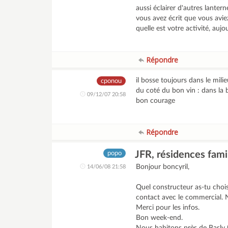
aussi éclairer d'autres lantern
vous avez écrit que vous avie
quelle est votre activité, aujo
Répondre
il bosse toujours dans le milieu
cponou
du coté du bon vin : dans la 
09/12/07 20:58
bon courage
Répondre
JFR, résidences famil
popo
Bonjour boncyril,
14/06/08 21:58
Quel constructeur as-tu choi
contact avec le commercial. N
Merci pour les infos.
Bon week-end.