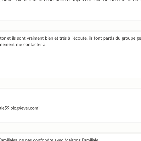
(sommes actuellement en location et voyons très bien le lotissement où t
or et ils sont vraiment bien et trés à l'écoute. ils font partis du group
eignement me contacter à
iale59.blog4ever.com]
Familiales, ne pas confondre avec Maisons Familiale...