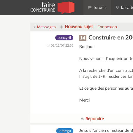
forums
la cart
Nouveau sujet
Messages
Connexion
Construire en 2
14
boncyril
03/12/07 22:56
Bonjour,
Nous venons d'acquérir un te
A la recherche d'un construct
Il s'agit de JFR, résidences fam
Et ce que des personnes aura
Merci
Répondre
Je suis l'ancien directeur d
lemegu