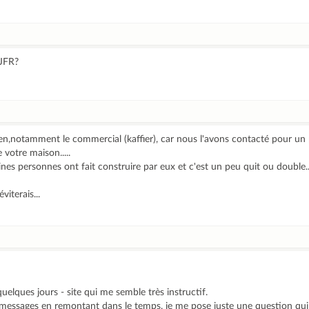
 JFR?
n,notamment le commercial (kaffier), car nous l'avons contacté pour un pro
e votre maison.....
nes personnes ont fait construire par eux et c'est un peu quit ou double...
viterais...
quelques jours - site qui me semble très instructif.
s messages en remontant dans le temps, je me pose juste une question qui