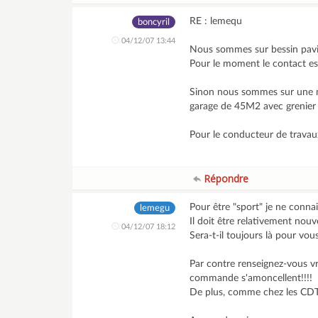
RE : lemequ
boncyril
04/12/07 13:44
Nous sommes sur bessin pavil
Pour le moment le contact es
Sinon nous sommes sur une m
garage de 45M2 avec grenier 
Pour le conducteur de travau
Répondre
Pour être "sport" je ne conn
lemegu
Il doit être relativement nouv
04/12/07 18:12
Sera-t-il toujours là pour vou
Par contre renseignez-vous vr
commande s'amoncellent!!!!
De plus, comme chez les CDT 