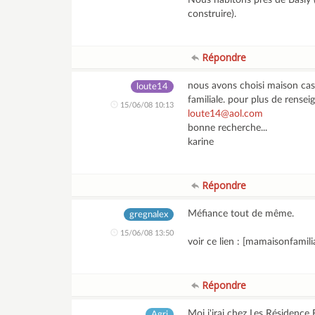
Nous habitons près de Basly 
construire).
Répondre
nous avons choisi maison cast
loute14
familiale. pour plus de rens
15/06/08 10:13
loute14@aol.com
bonne recherche...
karine
Répondre
Méfiance tout de même.
gregnalex
15/06/08 13:50
voir ce lien : [mamaisonfamil
Répondre
Moi j'irai chez Les Résidence 
Agri