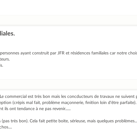
iales.
ersonnes ayant construit par JFR et résidences familiales car notre choix 
teurs.
s.
Le commercial est très bon mais les concducteurs de travaux ne suivent p
eption (crépis mal fait, problème maçonnerie, finition loin d'être parfaite).
 ils ont tendance à ne pas revenir......
pas très bon). Cela fait petite boite, sérieuse, mais quelques problèmes...
hos....