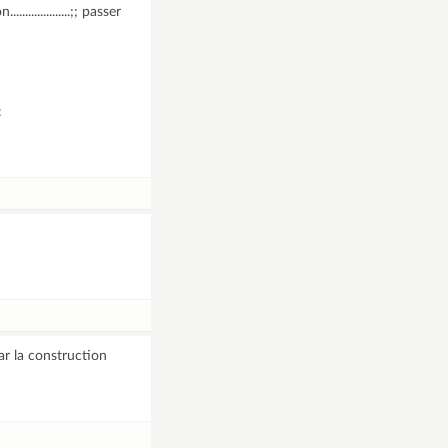
.............;; passer
:
ar la construction