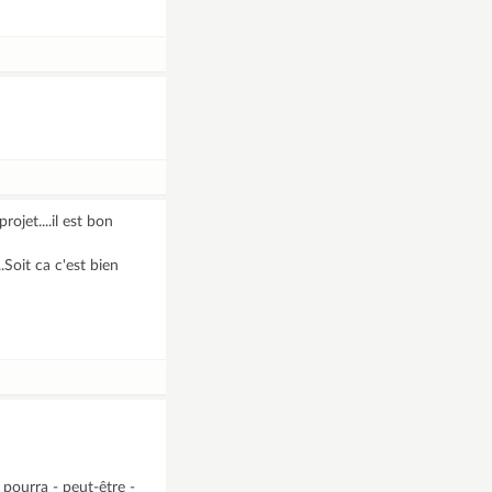
jet....il est bon
Soit ca c'est bien
 pourra - peut-être -