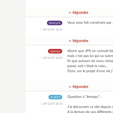
Répondre
Vous avez fait construire par
boncyril
09/12/07 10:54
Répondre
disons que JFR on connait bie
cponou
mais c'est pas lui qui va suivr
09/12/07 18:03
Et que autours de nous certai
passé, soit c'était la cata....
Donc sur le projet d'une vie j'é
Répondre
Question à "lemequ" :
ecol14
09/12/07 20:33
J'ai découvert ce site depuis 
A la lecture de vos différent