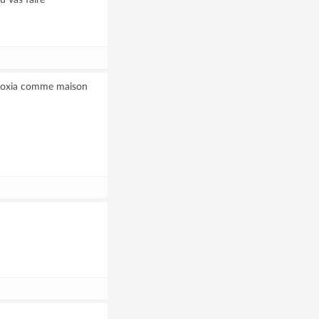
u vas faire
e geoxia comme maison